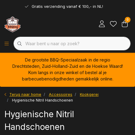
Gratis verzending vanaf € 100,- in NL!
0
De grootste BBQ-Speciaalzaak in de regio
Drechtsteden, Zuid-Holland-Zuid en de Hoekse Waard!
Kom langs in onze winkel of bestel al je
barbecuebenodigdheden gemakkelijk online.
Terug naar home
Accessoires
Kookgerei
Hygienische Nitril Handschoenen
Hygienische Nitril
Handschoenen