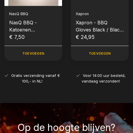
NasQ BBQ
Xapron
NasQ BBQ -
Xapron - BBQ
Katoenen
Gloves Black / Black
Handschoenen (1
€ 7,50
Madrid (Leder
€ 24,95
pakje)
Handschoenen)
TOEVOEGEN
TOEVOEGEN
Gratis verzending vanaf €
Voor 14:00 uur besteld,
100,- in NL!
vandaag verzonden!
Op de hoogte blijven?