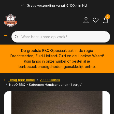
Gratis verzending vanaf € 100,- in NL!
0
De grootste BBQ-Speciaalzaak in de regio
Drechtsteden, Zuid-Holland-Zuid en de Hoekse Waard!
Kom langs in onze winkel of bestel al je
barbecuebenodigdheden gemakkelijk online.
Terug naar home
Accessoires
NasQ BBQ - Katoenen Handschoenen (1 pakje)