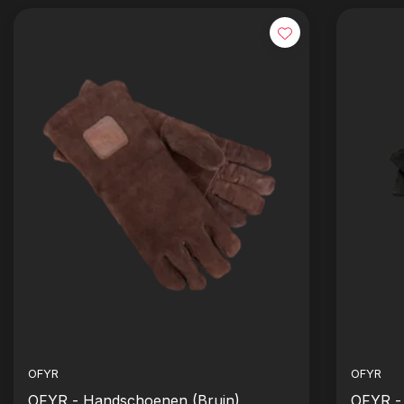
OFYR
OFYR
OFYR - Handschoenen (Bruin)
OFYR -