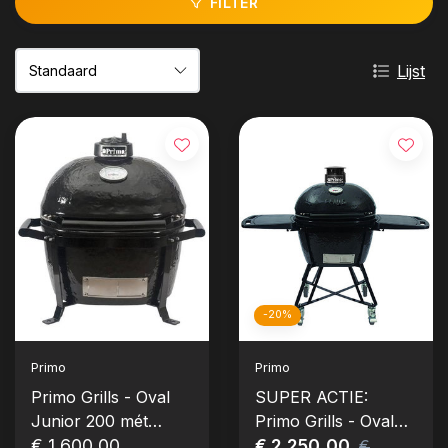
FILTER
Lijst
-20%
Primo
Primo
Primo Grills - Oval
SUPER ACTIE:
Junior 200 mét
Primo Grills - Oval
Carrier/Cradle (Set)
€ 1.600,00
Large 300 All-In-One
€ 2.250,00
€