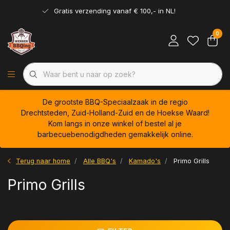
Gratis verzending vanaf € 100,- in NL!
0
De grootste BBQ-Speciaalzaak in de regio
Drechtsteden, Zuid-Holland-Zuid en de Hoekse Waard!
Kom langs in onze winkel of bestel al je
barbecuebenodigdheden gemakkelijk online.
Terug naar home
Alle BBQ's
Kamado's
Primo Grills
Primo Grills