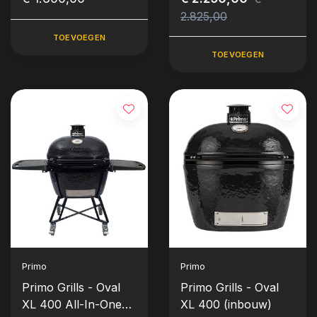
(inclusief onderstel
2.825,00
en zijbladen)
TOEVOEGEN
TOEVOEGEN
Primo
Primo
Primo Grills - Oval
Primo Grills - Oval
XL 400 All-In-One
XL 400 (inbouw)