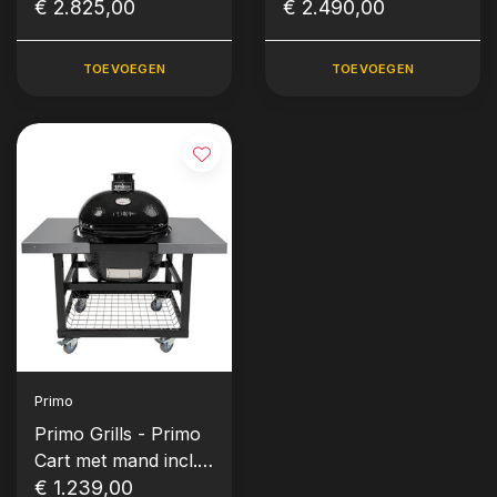
(inclusief onderstel
€ 2.825,00
€ 2.490,00
en zijbladen)
TOEVOEGEN
TOEVOEGEN
Primo
Primo Grills - Primo
Cart met mand incl.
RVS zijtafels Oval LG
€ 1.239,00