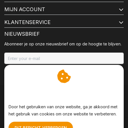
MIJN ACCOUNT
KLANTENSERVICE
NIEUWSBRIEF
Abonneer je op onze nieuwsbrief om op de hoogte te blijven.
ABONNEER
Wij slaan cookies op om
onze website te verbeteren.
Door het gebruiken van onze website, ga je akkoord met
het gebruik van cookies om onze website te verbeteren.
Algemene voorwaarden
|
Disclaimer
|
Privacy Policy
|
DIT BERICHT VERBERGEN