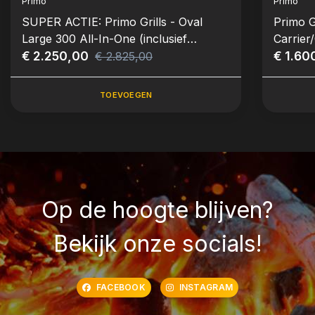
Primo
Primo
SUPER ACTIE: Primo Grills - Oval
Primo G
Large 300 All-In-One (inclusief
Carrier
onderstel en zijbladen)
€ 2.250,00
€ 1.60
€ 2.825,00
TOEVOEGEN
Op de hoogte blijven?
Bekijk onze socials!
FACEBOOK
INSTAGRAM