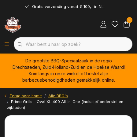
Gratis verzending vanaf € 100,- in NL!
0
De grootste BBQ-Speciaalzaak in de regio
Drechtsteden, Zuid-Holland-Zuid en de Hoekse Waard!
Kom langs in onze winkel of bestel al je
barbecuebenodigdheden gemakkelijk online.
Terug naar home
Alle BBQ's
Primo Grills - Oval XL 400 All-In-One (inclusief onderstel en
zijbladen)