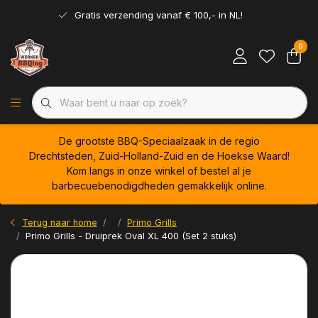
Gratis verzending vanaf € 100,- in NL!
0
De grootste BBQ-Speciaalzaak in de regio
Drechtsteden, Zuid-Holland-Zuid en de Hoekse Waard!
Kom langs in onze winkel of bestel al je
barbecuebenodigdheden gemakkelijk online.
Terug naar home
Primo Grills
Primo Grills - Druiprek Oval XL 400 (Set 2 stuks)