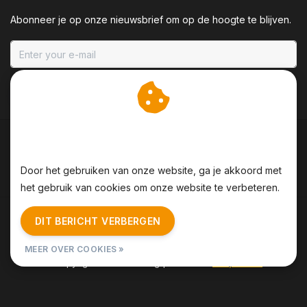
Abonneer je op onze nieuwsbrief om op de hoogte te blijven.
ABONNEER
Wij slaan cookies op om
onze website te verbeteren.
Door het gebruiken van onze website, ga je akkoord met
het gebruik van cookies om onze website te verbeteren.
Algemene voorwaarden
|
Disclaimer
|
Privacy Policy
|
DIT BERICHT VERBERGEN
Sitemap
|
RSS Feed
MEER OVER COOKIES »
© Copyright 2026 - BBQing | Realisatie
InStijl Media