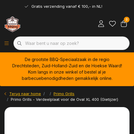
Gratis verzending vanaf € 100,- in NL!
0
De grootste BBQ-Speciaalzaak in de regio
Drechtsteden, Zuid-Holland-Zuid en de Hoekse Waard!
Kom langs in onze winkel of bestel al je
barbecuebenodigdheden gemakkelijk online.
Terug naar home
Primo Grills
Primo Grills - Verdeelplaat voor de Oval XL 400 (Gietijzer)