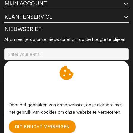
MIJN ACCOUNT
KLANTENSERVICE
NIEUWSBRIEF
Abonneer je op onze nieuwsbrief om op de hoogte te blijven.
ABONNEER
Wij slaan cookies op om
onze website te verbeteren.
Door het gebruiken van onze website, ga je akkoord met
het gebruik van cookies om onze website te verbeteren.
Algemene voorwaarden
|
Disclaimer
|
Privacy Policy
|
DIT BERICHT VERBERGEN