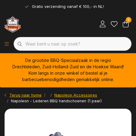
Gratis verzending vanaf € 100,- in NL!
0
De grootste BBQ-Speciaalzaak in de regio
Drechtsteden, Zuid-Holland-Zuid en de Hoekse Waard!
Kom langs in onze winkel of bestel al je
barbecuebenodigdheden gemakkelijk online.
Terug naar home
Napoleon Accessoires
Napoleon - Lederen BBQ handschoenen (1 paar)