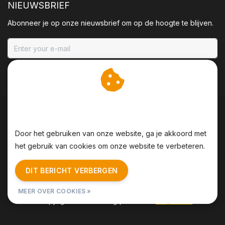
NIEUWSBRIEF
Abonneer je op onze nieuwsbrief om op de hoogte te blijven.
ABONNEER
Wij slaan cookies op om
onze website te verbeteren.
Door het gebruiken van onze website, ga je akkoord met
het gebruik van cookies om onze website te verbeteren.
Algemene voorwaarden
|
Disclaimer
|
Privacy Policy
|
DIT BERICHT VERBERGEN
Sitemap
|
RSS Feed
MEER OVER COOKIES »
© Copyright 2026 - BBQing | Realisatie
InStijl Media