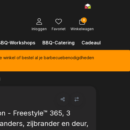
0
Inloggen
Favoriet
Winkelwagen
BBQ-Workshops
BBQ-Catering
Cadeaubonnen
Kl
e winkel of bestel al je barbecuebenodigdheden
t
n - Freestyle™ 365, 3
anders, zijbrander en deur,