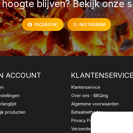
hoogte blijven? Bekijk onze s
FACEBOOK
INSTAGRAM
N ACCOUNT
KLANTENSERVIC
en
Klantenservice
estellingen
Over ons - BBQing
rlanglijst
Algemene voorwaarden
ijk producten
Betaalmethoden
Privacy Policy
Verzenden & retourneren