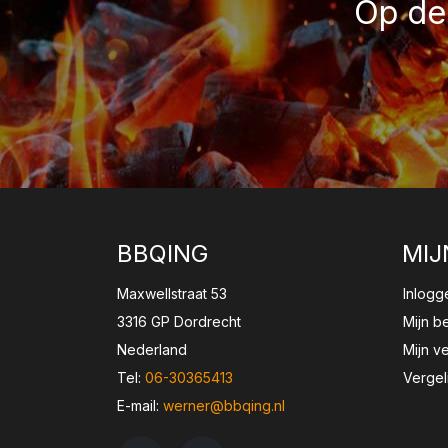
Op de 
BBQING
MIJ
Maxwellstraat 53
Inlogg
3316 GP Dordrecht
Mijn b
Nederland
Mijn ve
Tel:
06-30365413
Vergel
E-mail:
werner@bbqing.nl