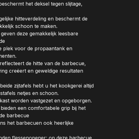
beschermt het deksel tegen slijtage,
elijke hitteverdeling en beschermt de
kkelijk schoon te maken.
 geven deze gemakkelijk leesbare
ade
ge plek voor de propaantank en
menten.
eflecteert de hitte van de barbecue,
ng creëert en geweldige resultaten
de zijtafels hebt u het kookgerei altijd
gstafels netjes en schoon.
rkast worden vastgezet en opgeborgen.
bieden een comfortabele grip bij het
 de barbecue
ens het barbecuen ook heerlijke
vinden flessenopener: op deze barbecue