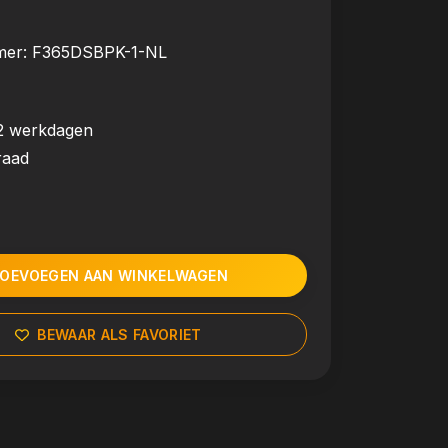
mer:
F365DSBPK-1-NL
2 werkdagen
raad
OEVOEGEN AAN WINKELWAGEN
BEWAAR ALS FAVORIET