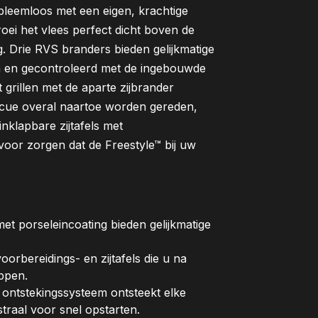
leemloos met een eigen, krachtige
ei het vlees perfect dicht boven de
ng. Drie RVS branders bieden gelijkmatige
n en gecontroleerd met de ingebouwde
 grillen met de aparte zijbrander
ecue overal naartoe worden gereden,
inklapbare zijtafels met
oor zorgen dat de Freestyle™ bij uw
et porseleincoating bieden gelijkmatige
voorbereidings- en zijtafels die u na
ppen.
e ontstekingssysteem ontsteekt elke
traal voor snel opstarten.