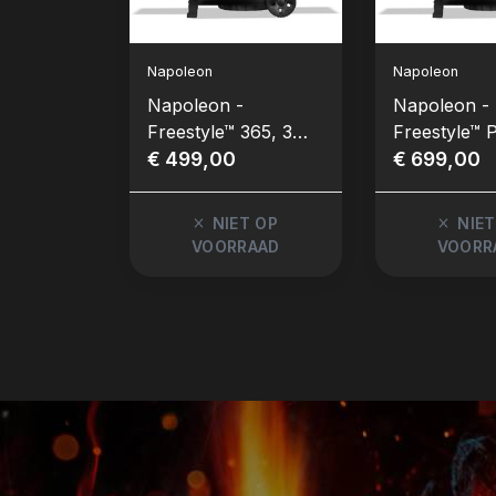
Napoleon
Napoleon
Napoleon -
Napoleon -
Freestyle™ 365, 3
Freestyle™ 
hoofdbranders met
€ 499,00
3 hoofdbran
€ 699,00
deur, zwart
SIZZLE ZO
zijbrander e
NIET OP
NIET
zwart
VOORRAAD
VOORR