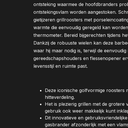
ontsteking waarmee de hoofdbranders prob
ontstekingsvlam worden aangestoken. Schro
gietijzeren grillroosters met porseleincoati
warmte die eenvoudig geregeld kan worde
thermometer. Bereid bijgerechten tijdens het
Dankzij de robuuste wielen kan deze barb
waar hij maar nodig is, terwijl de eenvoudig 
gereedschapshouders en flessenopener erv
levensstijl en ruimte past.
Deze iconische golfvormige roosters m
hitteverdeling.
Het is plezierig grillen met de grotere 
gebruik ook weer makkelijk kunt inkla
Dit innovatieve en gebruiksvriendelijk
gasbrander afzonderlijk met een vlams