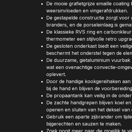
De mooie grafietgrijze emaille coating 
weersinvloeden en vingerafdrukken.
De gestapelde constructie zorgt voor g
branders, en de porseleinlaag is gema
De klassieke RVS ring en carbonkleur
thermometer een stijlvolle retro upgr
De gesloten onderkast biedt een veili
beschermt het onderstel tegen de ele
De duurzame, gietaluminium vuurbak r
wat een ovenachtige convectie-omgevi
oplevert.
Door de handige kookgereihaken aan bei
bij de hand en blijven de voorbereidin
De propaantank kan veilig in de onde
De zachte handgrepen blijven koel en 
openen en sluiten van het deksel van
Gebruik een aparte zijbrander om tijd
bijgerechten en sauzen te maken.
Zoek nooit meer naar die moeilijk te 