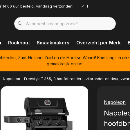
r 14:00 uur besteld, vandaag verzonden!
Ruim assortiment!
n
Rookhout
Smaakmakers
Overzicht per Merk
htsteden, Zuid-Holland-Zuid en de Hoekse Waard! Kom langs in onz
gemakkelijk online.
Napoleon - Freestyle™ 365, 3 hoofdbranders, zijbrander en deur, zwar
Napoleon
Napoleo
hoofdbr