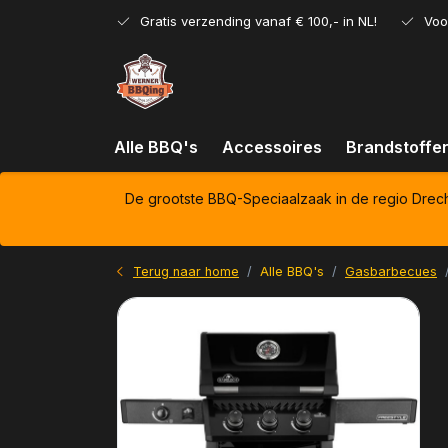
Gratis verzending vanaf € 100,- in NL!
Voo
Alle BBQ's
Accessoires
Brandstoffe
De grootste BBQ-Speciaalzaak in de regio Drec
Terug naar home
Alle BBQ's
Gasbarbecues