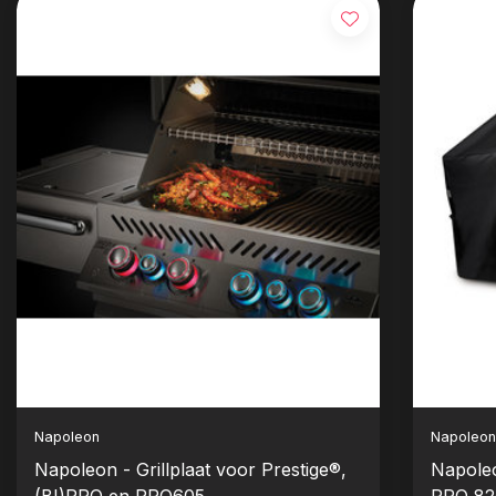
Napoleon
Napoleo
Napoleon - Grillplaat voor Prestige®,
Napoleo