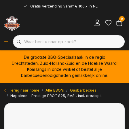
Gratis verzending vanaf € 100,- in NL!
0
De grootste BBQ-Speciaalzaak in de regio
Drechtsteden, Zuid-Holland-Zuid en de Hoekse Waard!
Kom langs in onze winkel of bestel al je
barbecuebenodigdheden gemakkelijk online.
Terug naar home
Alle BBQ's
Gasbarbecues
Napoleon - Prestige PRO™ 825, RVS , incl. draaispit