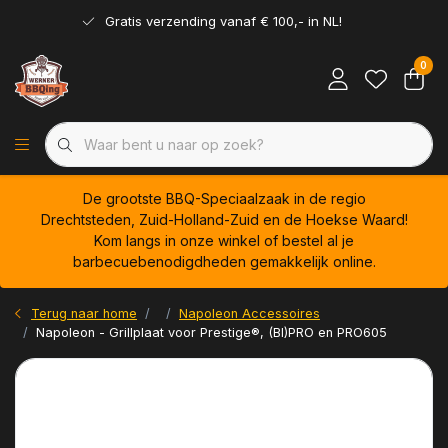
Gratis verzending vanaf € 100,- in NL!
0
De grootste BBQ-Speciaalzaak in de regio
Drechtsteden, Zuid-Holland-Zuid en de Hoekse Waard!
Kom langs in onze winkel of bestel al je
barbecuebenodigdheden gemakkelijk online.
Terug naar home
Napoleon Accessoires
Napoleon - Grillplaat voor Prestige®, (BI)PRO en PRO605