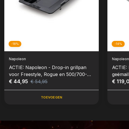
-18%
-14%
Napoleon
Napoleo
ACTIE: Napoleon - Drop-in grillpan
ACTIE: 
voor Freestyle, Rogue en 500/700-
geëmail
series
€ 44,95
€ 119,
€ 54,95
TOEVOEGEN