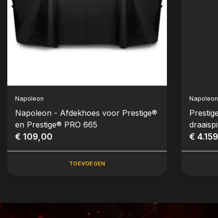
Napoleon
Napoleo
Napoleon - Afdekhoes voor Prestige®
Prestig
en Prestige® PRO 665
draaispi
€ 109,00
€ 4.15
TOEVOEGEN