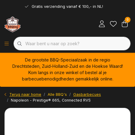
Gratis verzending vanaf € 100,- in NL!
0
De grootste BBQ-Speciaalzaak in de regio
Drechtsteden, Zuid-Holland-Zuid en de Hoekse Waard!
Kom langs in onze winkel of bestel al je
barbecuebenodigdheden gemakkelijk online.
Terug naar home
Alle BBQ's
Gasbarbecues
Napoleon - Prestige® 665, Connected RVS