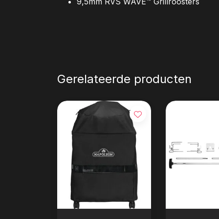
9,5mm RVS WAVE™ Grillroosters
Gerelateerde producten