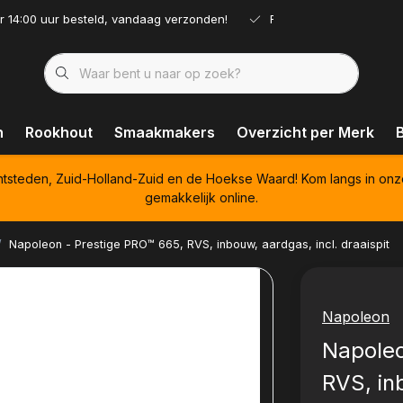
r 14:00 uur besteld, vandaag verzonden!
Ruim assortiment!
n
Rookhout
Smaakmakers
Overzicht per Merk
htsteden, Zuid-Holland-Zuid en de Hoekse Waard! Kom langs in onz
gemakkelijk online.
Napoleon - Prestige PRO™ 665, RVS, inbouw, aardgas, incl. draaispit
Napoleon
Napoleo
RVS, in