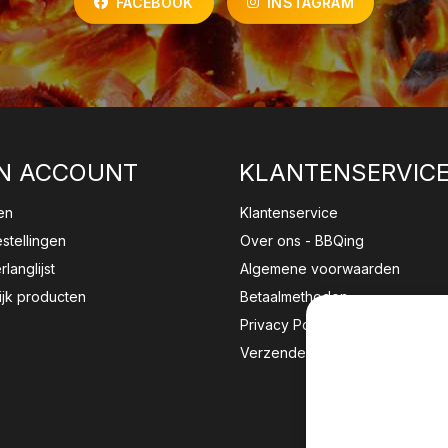
FACEBOOK
INSTAGRAM
N ACCOUNT
KLANTENSERVIC
en
Klantenservice
estellingen
Over ons - BBQing
rlanglijst
Algemene voorwaarden
ijk producten
Betaalmethoden
Privacy Policy
Verzenden & retourneren
Wij sla
website 