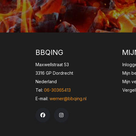
BBQING
MIJ
Maxwellstraat 53
Inlogg
3316 GP Dordrecht
Mijn b
Nederland
Mijn ve
Tel:
06-30365413
Vergel
E-mail:
werner@bbqing.nl