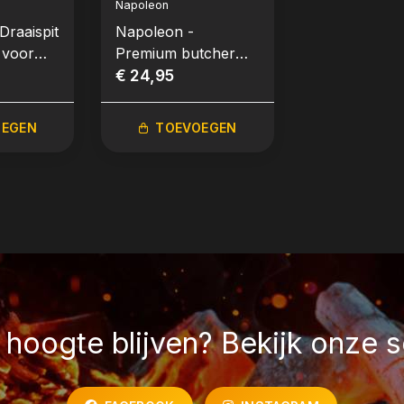
Napoleon
Napoleon
Draaispit
Napoleon -
Napoleon -
 voor
Premium butcher
Gietijzeren 
ettle
paper, 44x2700 cm
€ 24,95
gemailleerde
€ 99,95
braadpan, Ø
4L
OEGEN
TOEVOEGEN
TOEVO
hoogte blijven? Bekijk onze s