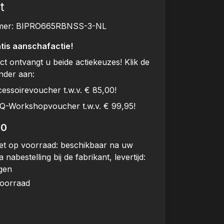
t
mer:
BIPRO665RBNSS-3-NL
tis aanschafactie!
uct ontvangt u beide actiekeuzes! Klik de
onder aan:
cessoirevoucher t.w.v. € 85,00!
BQ-Workshopvoucher t.w.v. € 99,95!
00
et op voorraad: beschikbaar na uw
a nabestelling bij de fabrikant, levertijd:
gen
voorraad