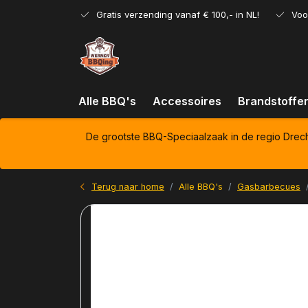
Gratis verzending vanaf € 100,- in NL!
Voo
Alle BBQ's
Accessoires
Brandstoffe
De grootste BBQ-Speciaalzaak in de regio Drec
Terug naar home
Alle BBQ's
Gasbarbecues