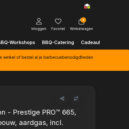
0
Inloggen
Favoriet
Winkelwagen
BBQ-Workshops
BBQ-Catering
Cadeaubonnen
Kl
e winkel of bestel al je barbecuebenodigdheden
n - Prestige PRO™ 665,
bouw, aardgas, incl.