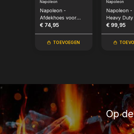
Napoleon
Napoleon
Napoleon -
Napoleon - 
Afdekhoes voor
Heavy Duty
houtskool kettle
€ 74,95
Houtskool k
€ 99,95
Ø57cm CART
PRO-3
TOEVOEGEN
TOEV
Op de 