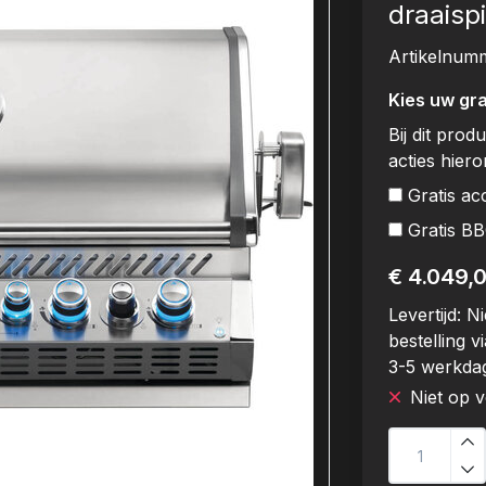
draaispi
Artikelnum
Kies uw gra
Bij dit prod
acties hier
Gratis ac
Gratis B
€ 4.049,
Levertijd:
Ni
bestelling vi
3-5 werkda
Niet op 