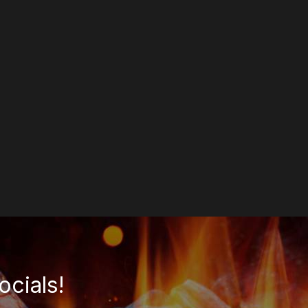
tisserie
EGEN
ocials!