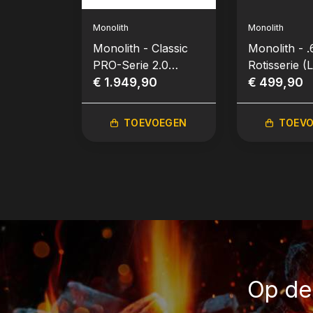
Monolith
Monolith
Monolith - Classic
Monolith - .
PRO-Serie 2.0
Rotisserie (
Kamado - Zwart incl.
€ 1.949,90
€ 499,90
Onderstel & Zijtafels
TOEVOEGEN
TOEV
Op de 