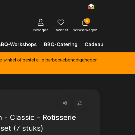
0
Inloggen
Favoriet
Winkelwagen
BBQ-Workshops
BBQ-Catering
Cadeaubonnen
Kl
e winkel of bestel al je barbecuebenodigdheden
 - Classic - Rotisserie
set (7 stuks)