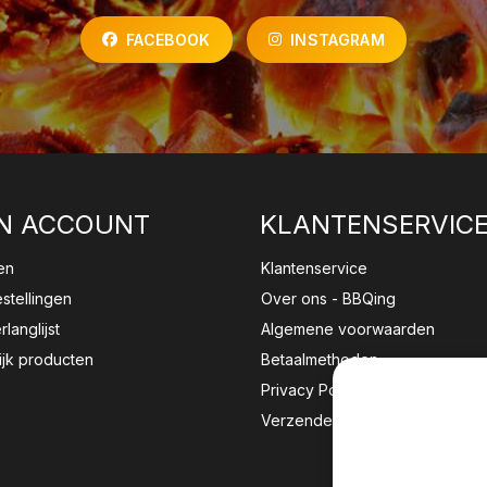
FACEBOOK
INSTAGRAM
N ACCOUNT
KLANTENSERVIC
en
Klantenservice
estellingen
Over ons - BBQing
rlanglijst
Algemene voorwaarden
ijk producten
Betaalmethoden
Privacy Policy
Verzenden & retourneren
Wij sla