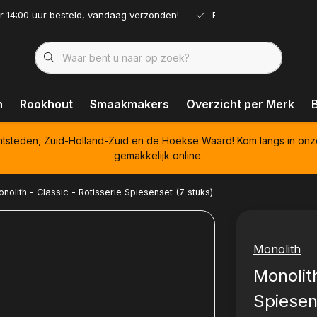
r 14:00 uur besteld, vandaag verzonden!
Ruim assortiment!
n
Rookhout
Smaakmakers
Overzicht per Merk
htsteden, Zuid-Holland-Zuid en de Hoekse Waard! Kom langs in onz
gemakkelijk online.
nolith - Classic - Rotisserie Spiesenset (7 stuks)
Monolith
Monolith
Spiesen