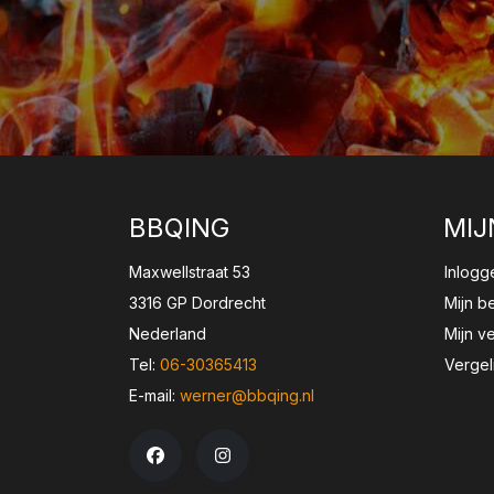
BBQING
MIJ
Maxwellstraat 53
Inlogg
3316 GP Dordrecht
Mijn b
Nederland
Mijn ve
Tel:
06-30365413
Vergel
E-mail:
werner@bbqing.nl