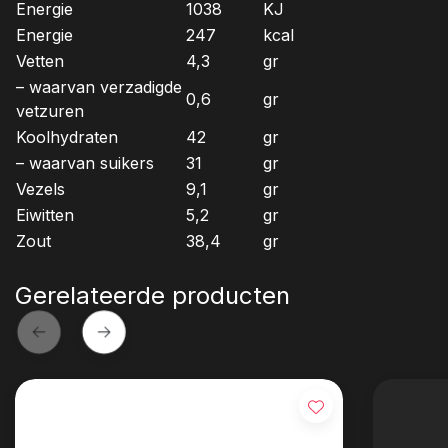
Energie
1038
KJ
Energie
247
kcal
Vetten
4,3
gr
– waarvan verzadigde
0,6
gr
vetzuren
Koolhydraten
42
gr
– waarvan suikers
31
gr
Vezels
9,1
gr
Eiwitten
5,2
gr
Zout
38,4
gr
Gerelateerde producten