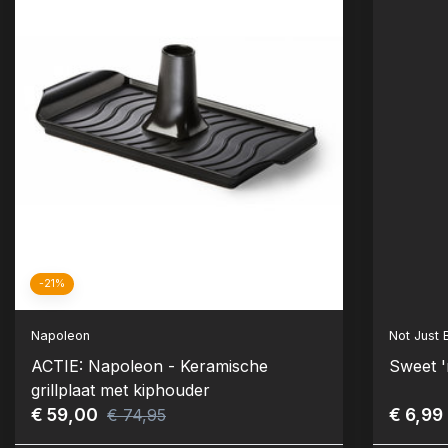
-21%
Napoleon
Not Just
ACTIE: Napoleon - Keramische
Sweet '
grillplaat met kiphouder
€ 59,00
€ 6,99
€ 74,95