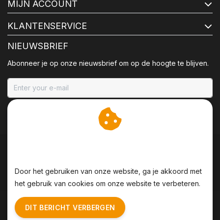
MIJN ACCOUNT
KLANTENSERVICE
NIEUWSBRIEF
Abonneer je op onze nieuwsbrief om op de hoogte te blijven.
ABONNEER
Wij slaan cookies op om
onze website te verbeteren.
Door het gebruiken van onze website, ga je akkoord met
het gebruik van cookies om onze website te verbeteren.
Algemene voorwaarden
|
Disclaimer
|
Privacy Policy
|
DIT BERICHT VERBERGEN
Sitemap
|
RSS Feed