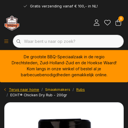
Gratis verzending vanaf € 100,- in NL!
0
De grootste BBQ-Speciaalzaak in de regio
Drechtsteden, Zuid-Holland-Zuid en de Hoekse Waard!
Kom langs in onze winkel of bestel al je
barbecuebenodigdheden gemakkelijk online.
Terug naar home
Smaakmakers
Rubs
ECHT® Chicken Dry Rub - 200gr