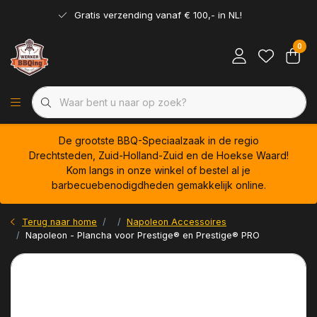
Gratis verzending vanaf € 100,- in NL!
0
De grootste BBQ-Speciaalzaak in de regio
Drechtsteden, Zuid-Holland-Zuid en de Hoekse Waard!
Kom langs in onze winkel of bestel al je
barbecuebenodigdheden gemakkelijk online.
Terug naar home
Napoleon Accessoires
Napoleon - Plancha voor Prestige® en Prestige® PRO