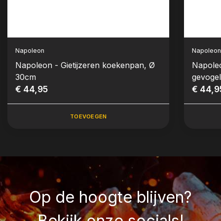
Napoleon
Napoleo
Napoleon - Gietijzeren koekenpan, Ø
Napoleo
30cm
gevoge
€ 44,95
€ 44,9
TOEVOEGEN
Op de hoogte blijven?
Bekijk onze socials!