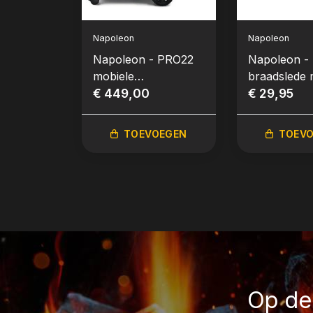
Napoleon
Napoleon
Napoleon - PRO22
Napoleon -
mobiele
braadslede 
houtskoolbarbecue
€ 449,00
voor Freest
€ 29,95
Ø57 cm, zwart
Rogue® en
300/500/700
TOEVOEGEN
TOEV
Op de 