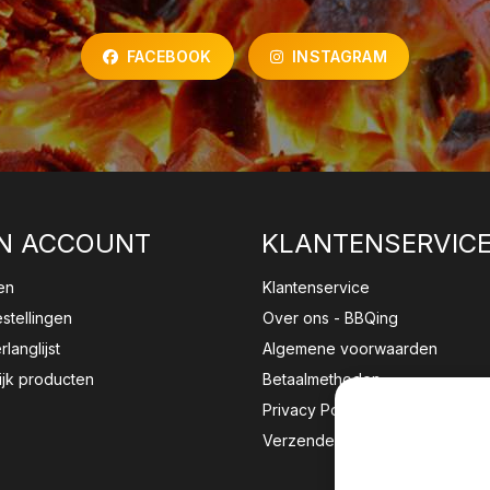
FACEBOOK
INSTAGRAM
N ACCOUNT
KLANTENSERVIC
en
Klantenservice
estellingen
Over ons - BBQing
rlanglijst
Algemene voorwaarden
ijk producten
Betaalmethoden
Privacy Policy
Verzenden & retourneren
Wij sla