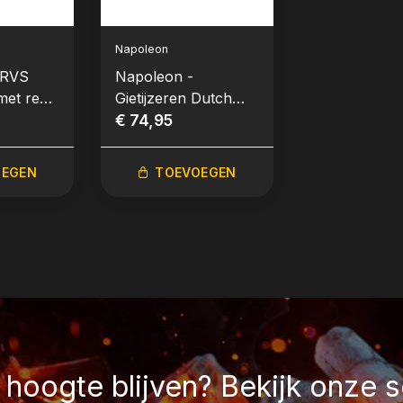
Napoleon
Napoleon
 RVS
Napoleon -
Napoleon -
met rek
Gietijzeren Dutch
Gietijzeren gr
yle™,
oven, Ø 24cm 4,5L
€ 74,95
voor de SIZ
€ 59,95
ZONE™ groo
-series
OEGEN
TOEVOEGEN
TOEVO
hoogte blijven? Bekijk onze s