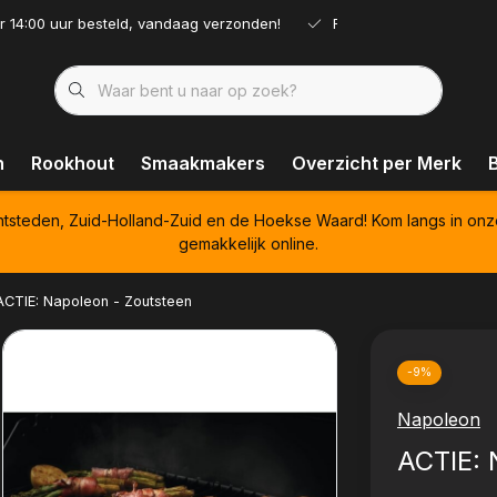
r 14:00 uur besteld, vandaag verzonden!
Ruim assortiment!
n
Rookhout
Smaakmakers
Overzicht per Merk
htsteden, Zuid-Holland-Zuid en de Hoekse Waard! Kom langs in onz
gemakkelijk online.
ACTIE: Napoleon - Zoutsteen
-9%
Napoleon
ACTIE: 