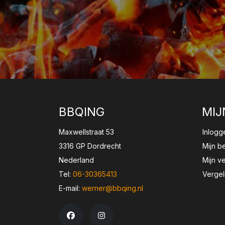
BBQING
MIJ
Maxwellstraat 53
Inlogg
3316 GP Dordrecht
Mijn b
Nederland
Mijn ve
Tel:
06-30365413
Vergel
E-mail:
werner@bbqing.nl