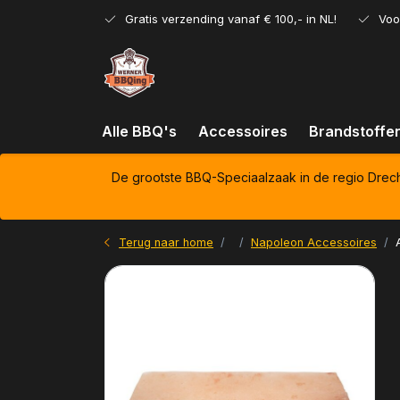
Gratis verzending vanaf € 100,- in NL!
Voo
Alle BBQ's
Accessoires
Brandstoffe
De grootste BBQ-Speciaalzaak in de regio Drec
Terug naar home
Napoleon Accessoires