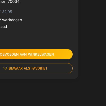
mer:
70064
€ 32,95
2 werkdagen
raad
OEVOEGEN AAN WINKELWAGEN
BEWAAR ALS FAVORIET