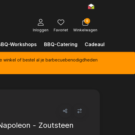
0
Inloggen
Favoriet
Winkelwagen
BBQ-Workshops
BBQ-Catering
Cadeaubonnen
Kl
e winkel of bestel al je barbecuebenodigdheden
Napoleon - Zoutsteen