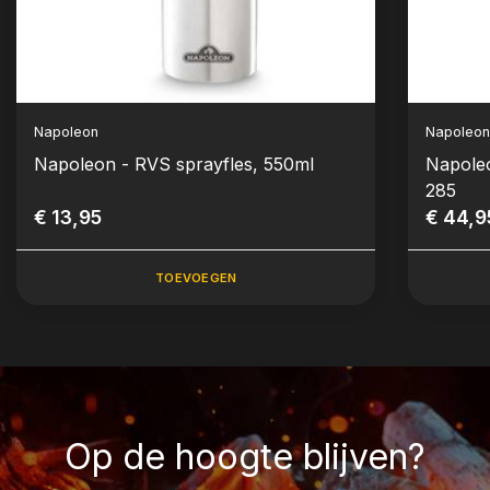
Napoleon
Napoleo
Napoleon - RVS sprayfles, 550ml
Napoleo
285
€ 13,95
€ 44,9
TOEVOEGEN
Op de hoogte blijven?