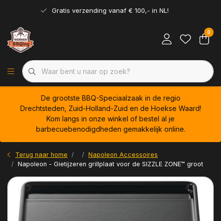
Gratis verzending vanaf € 100,- in NL!
0
De grootste BBQ-Speciaalzaak in de regio
Drechtsteden, Zuid-Holland-Zuid en de Hoekse Waard!
Kom langs in onze winkel of bestel al je
barbecuebenodigdheden gemakkelijk online.
Terug naar home
Napoleon Accessoires
Napoleon - Gietijzeren grillplaat voor de SIZZLE ZONE™ groot