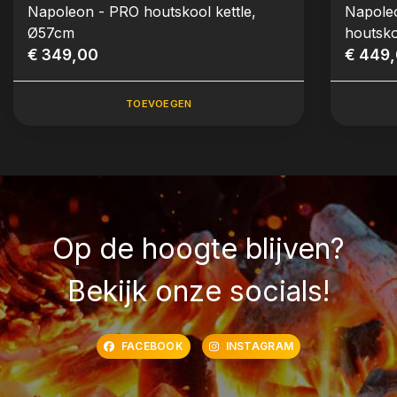
Napoleon - PRO houtskool kettle,
Napole
Ø57cm
houtsk
€ 349,00
€ 449
TOEVOEGEN
Op de hoogte blijven?
Bekijk onze socials!
FACEBOOK
INSTAGRAM