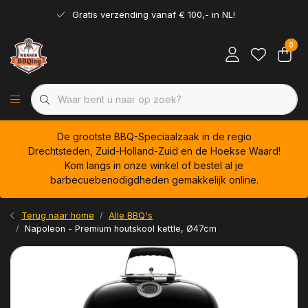
Gratis verzending vanaf € 100,- in NL!
0
De grootste BBQ-Speciaalzaak in de regio
Drechtsteden, Zuid-Holland-Zuid en de Hoekse Waard!
Kom langs in onze winkel of bestel al je
barbecuebenodigdheden gemakkelijk online.
Terug naar home
Alle BBQ's
Napoleon - Premium houtskool kettle, Ø47cm