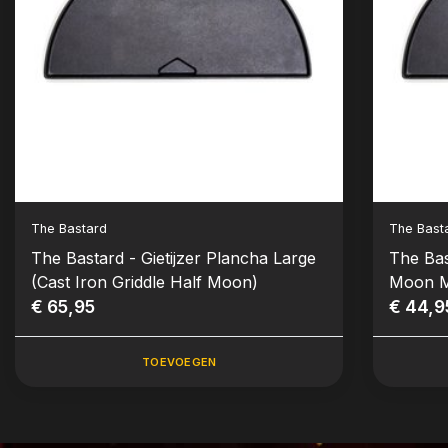
The Bastard
The Bast
The Bastard - Gietijzer Plancha Large
The Bas
(Cast Iron Griddle Half Moon)
Moon M
€ 65,95
€ 44,9
TOEVOEGEN