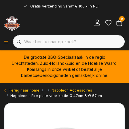
Gratis verzending vanaf € 100,- in NL!
0
De grootste BBQ-Speciaalzaak in de regio
Drechtsteden, Zuid-Holland-Zuid en de Hoekse Waard!
Kom langs in onze winkel of bestel al je
barbecuebenodigdheden gemakkelijk online.
Terug naar home
Napoleon Accessoires
Napoleon - Fire plate voor kettle Ø 47cm & Ø 57cm