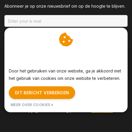
Abonneer je op onze nieuwsbrief om op de hoogte te blijven.
ABONNEER
Wij slaan cookies op om
onze website te verbeteren.
Door het gebruiken van onze website, ga je akkoord met
het gebruik van cookies om onze website te verbeteren.
Algemene voorwaarden
|
Disclaimer
|
Privacy Policy
|
DIT BERICHT VERBERGEN
Sitemap
|
RSS Feed
MEER OVER COOKIES »
© Copyright 2026 - BBQing | Realisatie
InStijl Media