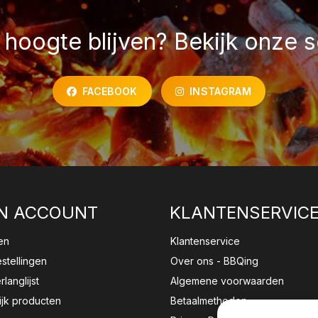
hoogte blijven? Bekijk onze s
FACEBOOK
INSTAGRAM
N ACCOUNT
KLANTENSERVIC
en
Klantenservice
estellingen
Over ons - BBQing
rlanglijst
Algemene voorwaarden
ijk producten
Betaalmethoden