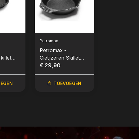
Petromax
Petromax
Petromax -
Petromax -
killet
Gietijzeren Skillet
Gietijzeren Sk
atten
20cm
€ 29,90
30cm
€ 44,90
OEGEN
TOEVOEGEN
TOEVO