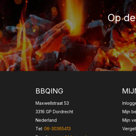
Op de 
BBQING
MIJ
Maxwellstraat 53
Inlogg
3316 GP Dordrecht
Mijn b
Nederland
Mijn ve
Tel:
06-30365413
Vergel