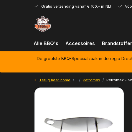
Gratis verzending vanaf € 100,- in NL!
Voo
Alle BBQ's
Accessoires
Brandstoffe
De grootste BBQ-Speciaalzaak in de regio Drec
Terug naar home
Petromax
Petromax - Sm