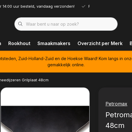
r 14:00 uur besteld, vandaag verzonden!
Ruim assortiment!
n
Rookhout
Smaakmakers
Overzicht per Merk
htsteden, Zuid-Holland-Zuid en de Hoekse Waard! Kom langs in onz
gemakkelijk online.
eedijzeren Grilplaat 48cm
Petromax
Petroma
48cm