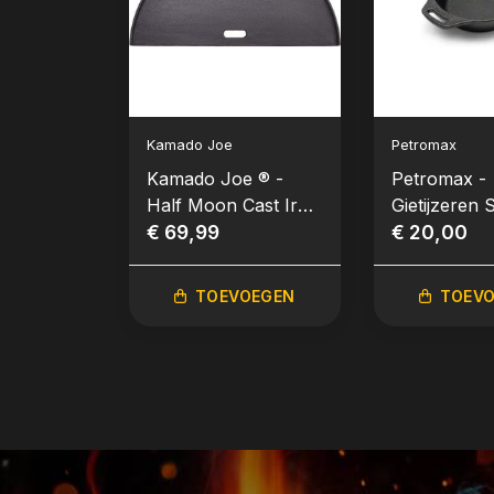
Kamado Joe
Petromax
Kamado Joe ® -
Petromax -
Half Moon Cast Iron
Gietijzeren S
(Gietijzer) Reversible
€ 69,99
met 2 handv
€ 20,00
Griddle (Classic Joe)
15cm
TOEVOEGEN
TOEV