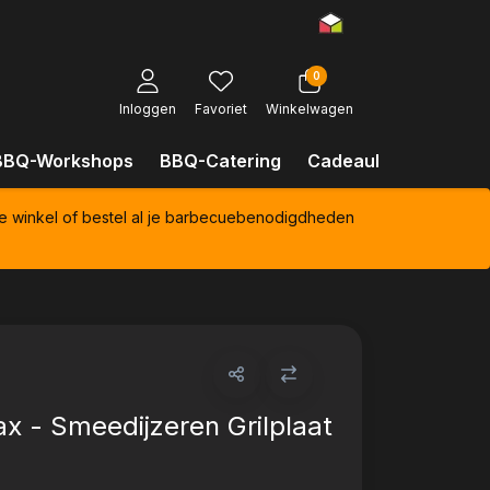
0
Inloggen
Favoriet
Winkelwagen
BBQ-Workshops
BBQ-Catering
Cadeaubonnen
Kl
e winkel of bestel al je barbecuebenodigdheden
x - Smeedijzeren Grilplaat