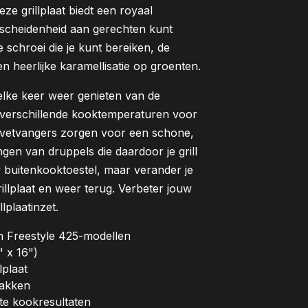
e grillplaat biedt een royaal
rscheidenheid aan gerechten kunt
 schroei die je kunt bereiken, de
n heerlijke karamellisatie op groenten.
 elke keer weer genieten van de
 verschillende kooktemperaturen voor
 vetvangers zorgen voor een schone,
gen van druppels die daardoor je grill
 buitenkooktoestel, maar verander je
rillplaat en weer terug. Verbeter jouw
lplaatinzet.
 en Freestyle 425-modellen
 x 16")
lplaat
bakken
te kookresultaten