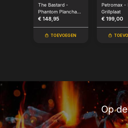
The Bastard -
Petromax -
Phantom Plancha
Grillplaat
Ring Large 49 cm
€ 148,95
€ 199,00
TOEVOEGEN
TOEV
Op de 