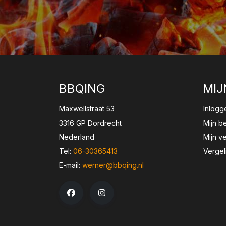
BBQING
MIJ
Maxwellstraat 53
Inlogg
3316 GP Dordrecht
Mijn b
Nederland
Mijn ve
Tel:
06-30365413
Vergel
E-mail:
werner@bbqing.nl