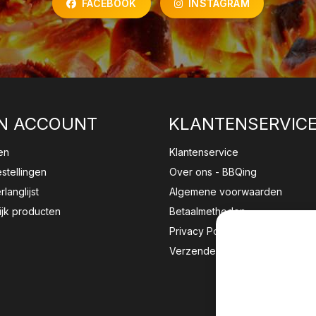
FACEBOOK
INSTAGRAM
N ACCOUNT
KLANTENSERVIC
en
Klantenservice
estellingen
Over ons - BBQing
rlanglijst
Algemene voorwaarden
ijk producten
Betaalmethoden
Privacy Policy
Verzenden & retourneren
Wij sla
website 