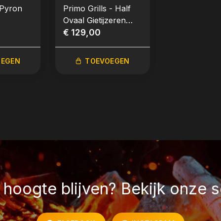
 Pyron
Primo Grills - Half
Napoleon - 
Ovaal Gietijzeren
voor Prestig
Bakplaat (Plancha)
€ 129,00
Prestige® P
€ 169,00
geribbeld & vlak
(Oval Large)
OEGEN
TOEVOEGEN
TOEVO
hoogte blijven? Bekijk onze s