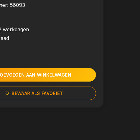
mer:
56093
2 werkdagen
raad
OEVOEGEN AAN WINKELWAGEN
BEWAAR ALS FAVORIET