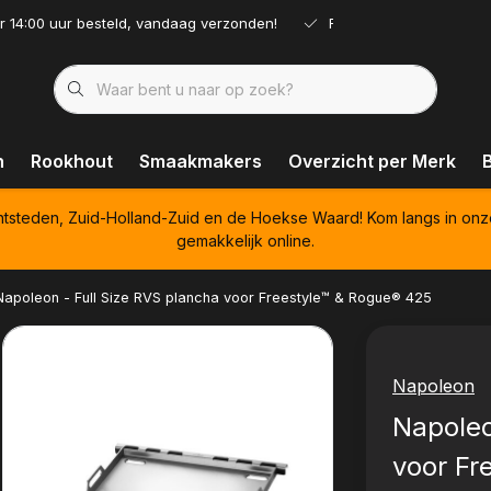
r 14:00 uur besteld, vandaag verzonden!
Ruim assortiment!
n
Rookhout
Smaakmakers
Overzicht per Merk
htsteden, Zuid-Holland-Zuid en de Hoekse Waard! Kom langs in onz
gemakkelijk online.
Napoleon - Full Size RVS plancha voor Freestyle™ & Rogue® 425
Napoleon
Napoleo
voor Fr