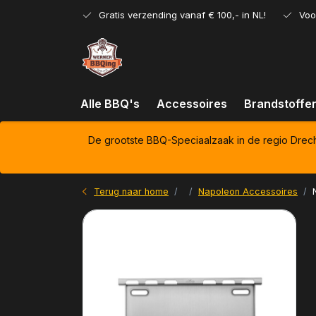
Gratis verzending vanaf € 100,- in NL!
Voo
Alle BBQ's
Accessoires
Brandstoffe
De grootste BBQ-Speciaalzaak in de regio Drec
Terug naar home
Napoleon Accessoires