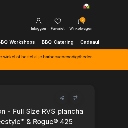
0
Inloggen
Favoriet
Winkelwagen
BBQ-Workshops
BBQ-Catering
Cadeaubonnen
Kl
e winkel of bestel al je barbecuebenodigdheden
n - Full Size RVS plancha
eestyle™ & Rogue® 425