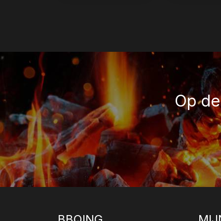
Op de 
BBQING
MIJ