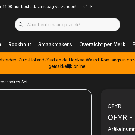
r 14:00 uur besteld, vandaag verzonden!
Ruim assortiment!
n
Rookhout
Smaakmakers
Overzicht per Merk
htsteden, Zuid-Holland-Zuid en de Hoekse Waard! Kom langs in onz
gemakkelijk online.
Accessoires Set
OFYR
OFYR - 
Artikelnum