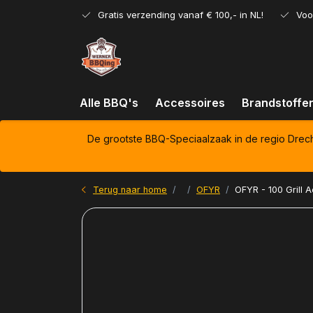
Gratis verzending vanaf € 100,- in NL!
Voo
Alle BBQ's
Accessoires
Brandstoffe
De grootste BBQ-Speciaalzaak in de regio Drec
Terug naar home
OFYR
OFYR - 100 Grill 