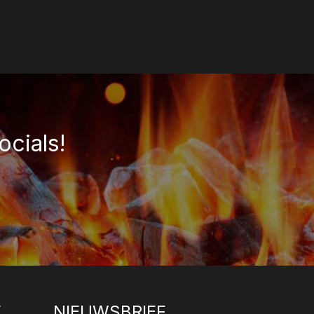
ocials!
E
NIEUWSBRIEF