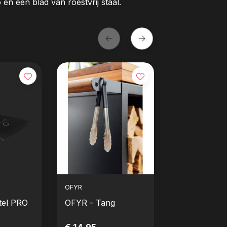
en een blad van roestvrij staal.
OFYR
OFYR
tel PRO
OFYR - Tang
OFYR -
Handschoen
(Zwart)