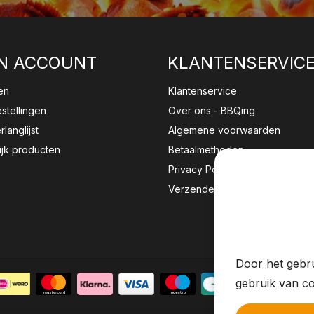
N ACCOUNT
KLANTENSERVIC
en
Klantenservice
estellingen
Over ons - BBQing
rlanglijst
Algemene voorwaarden
ijk producten
Betaalmethoden
Privacy Policy
Verzenden & retourneren
Wij sla
website 
Door het gebru
gebruik van co