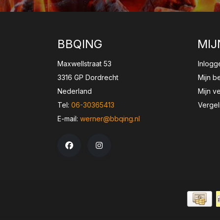
BBQING
MIJ
Maxwellstraat 53
Inlogg
3316 GP Dordrecht
Mijn b
Nederland
Mijn ve
Tel:
06-30365413
Vergel
E-mail:
werner@bbqing.nl