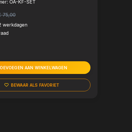
mer:
OA-KF-SET
€ 75,00
2 werkdagen
raad
OEVOEGEN AAN WINKELWAGEN
BEWAAR ALS FAVORIET