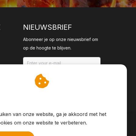
E
NIEUWSBRIEF
Abonneer je op onze nieuwsbrief om
op de hoogte te blijven.
ABONNEER
an cookies op om onze
te verbeteren.
iken van onze website, ga je akkoord met het
okies om onze website te verbeteren.