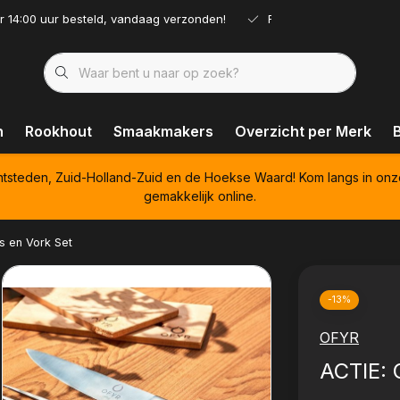
r 14:00 uur besteld, vandaag verzonden!
Ruim assortiment!
n
Rookhout
Smaakmakers
Overzicht per Merk
htsteden, Zuid-Holland-Zuid en de Hoekse Waard! Kom langs in onz
gemakkelijk online.
s en Vork Set
-13%
OFYR
ACTIE: 