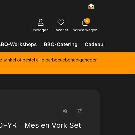
0
Inloggen
Favoriet
Winkelwagen
BBQ-Workshops
BBQ-Catering
Cadeaubonnen
Kl
e winkel of bestel al je barbecuebenodigdheden
OFYR - Mes en Vork Set