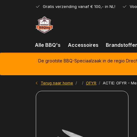
Gratis verzending vanaf € 100,- in NL!
Voo
Alle BBQ's
Accessoires
Brandstoffe
De grootste BBQ-Speciaalzaak in de regio Drec
Terug naar home
OFYR
ACTIE: OFYR - Me