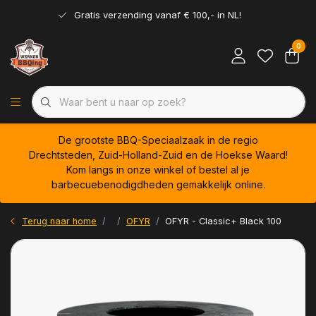
Gratis verzending vanaf € 100,- in NL!
0
De grootste BBQ-Speciaalzaak in de regio
Drechtsteden, Zuid-Holland-Zuid en de Hoekse Waard!
Kom langs in onze winkel of bestel al je
barbecuebenodigdheden gemakkelijk online.
Terug naar home
OFYR
OFYR - Classic+ Black 100