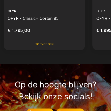
OFYR
OFYR
OFYR - Classic+ Corten 85
OFYR - 
€ 1.795,00
€ 1.99
TOEVOEGEN
Op de hoogte blijven?
Bekijk onze socials!