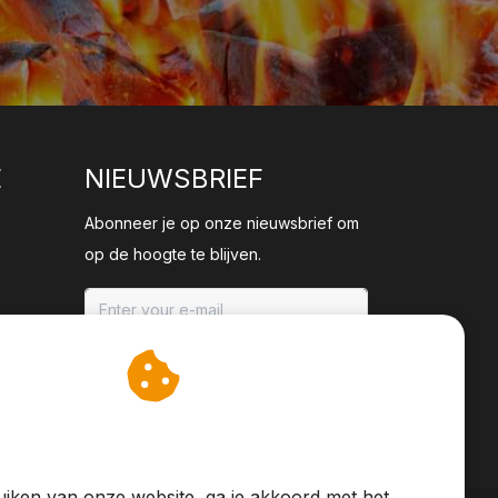
E
NIEUWSBRIEF
Abonneer je op onze nieuwsbrief om
op de hoogte te blijven.
ABONNEER
an cookies op om onze
te verbeteren.
iken van onze website, ga je akkoord met het