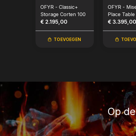
OFYR - Classic+
OFYR - Mis
Storage Corten 100
Place Table
€ 2.195,00
135 PRO Do
€ 3.395,0
Grijs Kerami
TOEVOEGEN
TOEV
Op de 