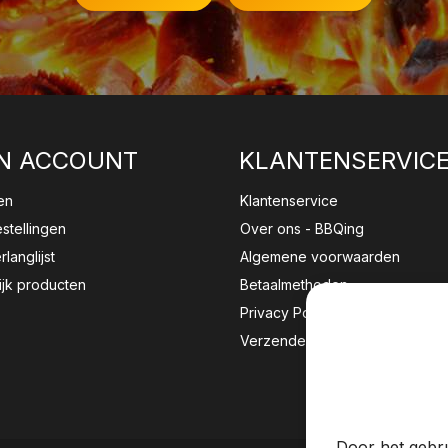
N ACCOUNT
KLANTENSERVIC
en
Klantenservice
estellingen
Over ons - BBQing
rlanglijst
Algemene voorwaarden
ijk producten
Betaalmethoden
Privacy Policy
Verzenden & retourneren
Wij sla
website 
Door het gebru