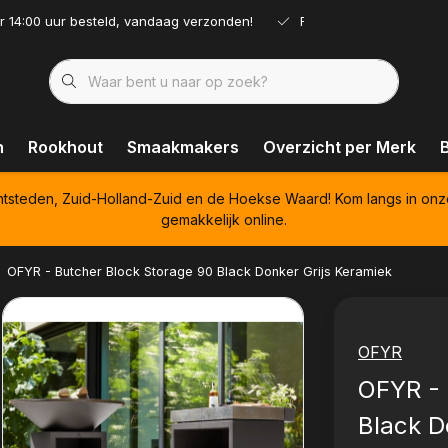
r 14:00 uur besteld, vandaag verzonden!
Ruim assortiment!
n
Rookhout
Smaakmakers
Overzicht per Merk
htsteden, Zuid-Holland-Zuid en de Hoekse Waard! Kom langs in onz
gemakkelijk online.
OFYR - Butcher Block Storage 90 Black Donker Grijs Keramiek
OFYR
OFYR - 
Black D