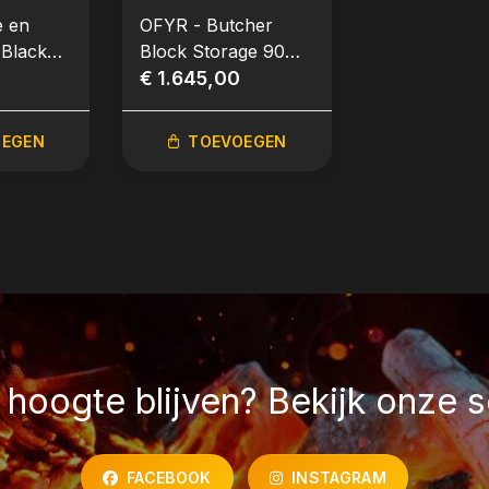
e en
OFYR - Butcher
 Black
Block Storage 90
nker
0
Corten Donker Grijs
€ 1.645,00
ek
Keramiek
OEGEN
TOEVOEGEN
hoogte blijven? Bekijk onze s
FACEBOOK
INSTAGRAM