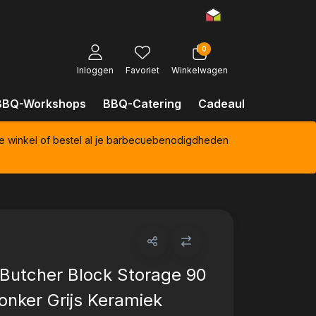
0
Inloggen
Favoriet
Winkelwagen
BBQ-Workshops
BBQ-Catering
Cadeaubonnen
Kl
e winkel of bestel al je barbecuebenodigdheden
Butcher Block Storage 90
onker Grijs Keramiek