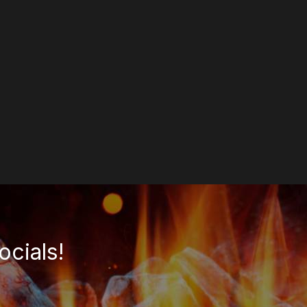
ocials!