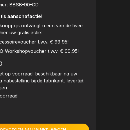
mer:
BBSB-90-CD
tis aanschafactie!
rkoopprijs ontvangt u een van de twee
hier uw gratis actie:
cessoirevoucher t.w.v. € 99,95!
BQ-Workshopvoucher t.w.v. € 99,95!
0
et op voorraad: beschikbaar na uw
a nabestelling bij de fabrikant, levertijd:
gen
voorraad
OEVOEGEN AAN WINKELWAGEN