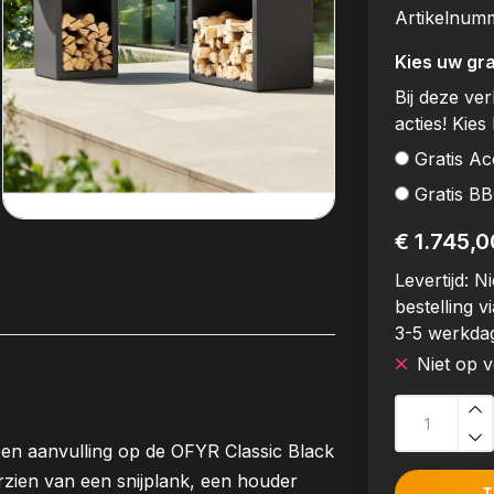
Artikelnum
Kies uw gra
Bij deze ve
acties! Kies 
Gratis Ac
Gratis B
€ 1.745,0
Levertijd:
Ni
bestelling vi
3-5 werkda
Niet op 
en aanvulling op de OFYR Classic Black
rzien van een snijplank, een houder
T