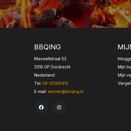
BBQING
MIJ
Maxwellstraat 53
Inlogg
3316 GP Dordrecht
Mijn b
Nederland
Mijn ve
Tel:
06-30365413
Vergel
E-mail:
werner@bbqing.nl