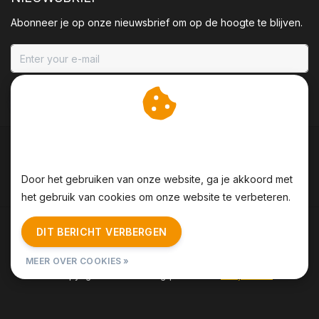
Abonneer je op onze nieuwsbrief om op de hoogte te blijven.
ABONNEER
Wij slaan cookies op om
onze website te verbeteren.
Door het gebruiken van onze website, ga je akkoord met
het gebruik van cookies om onze website te verbeteren.
Algemene voorwaarden
|
Disclaimer
|
Privacy Policy
|
DIT BERICHT VERBERGEN
Sitemap
|
RSS Feed
MEER OVER COOKIES »
© Copyright 2026 - BBQing | Realisatie
InStijl Media