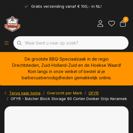
Gratis verzending vanaf € 100,- in NL!
0
De grootste BBQ-Speciaalzaak in de regio
Drechtsteden, Zuid-Holland-Zuid en de Hoekse Waard!
Kom langs in onze winkel of bestel al je
barbecuebenodigdheden gemakkelijk online.
Terug naar home
Overzicht per Merk
OFYR
OFYR - Butcher Block Storage 90 Corten Donker Grijs Keramiek