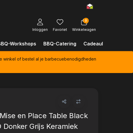
0
Inloggen
Favoriet
Winkelwagen
BBQ-Workshops
BBQ-Catering
Cadeaubonnen
Kl
e winkel of bestel al je barbecuebenodigdheden
Mise en Place Table Black
 Donker Grijs Keramiek