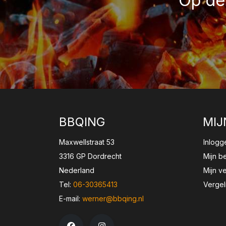
Op de 
BBQING
MIJ
Maxwellstraat 53
Inlogg
3316 GP Dordrecht
Mijn b
Nederland
Mijn ve
Tel:
06-30365413
Vergel
E-mail:
werner@bbqing.nl