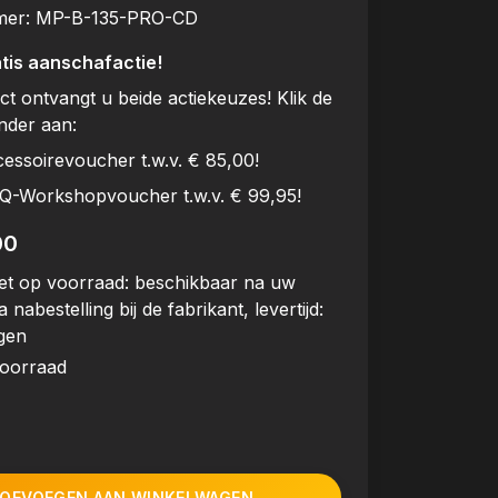
mer:
MP-B-135-PRO-CD
tis aanschafactie!
uct ontvangt u beide actiekeuzes! Klik de
onder aan:
cessoirevoucher t.w.v. € 85,00!
BQ-Workshopvoucher t.w.v. € 99,95!
00
et op voorraad: beschikbaar na uw
a nabestelling bij de fabrikant, levertijd:
gen
voorraad
OEVOEGEN AAN WINKELWAGEN