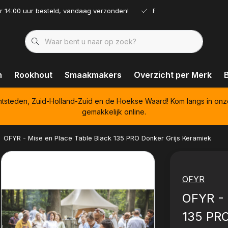
r 14:00 uur besteld, vandaag verzonden!
Ruim assortiment!
n
Rookhout
Smaakmakers
Overzicht per Merk
htsteden, Zuid-Holland-Zuid en de Hoekse Waard! Kom langs in onz
gemakkelijk online.
OFYR - Mise en Place Table Black 135 PRO Donker Grijs Keramiek
OFYR
OFYR - 
135 PRO