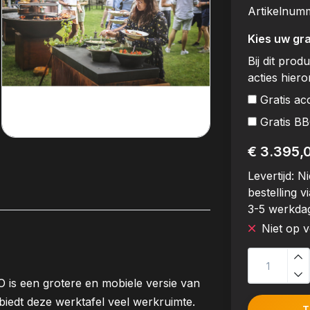
Artikelnum
Kies uw gra
Bij dit prod
acties hier
Gratis ac
Gratis B
€ 3.395,
Levertijd:
Ni
bestelling vi
3-5 werkda
Niet op 
is een grotere en mobiele versie van
biedt deze werktafel veel werkruimte.
T