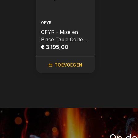
OFYR
OFYR - Mise en
Place Table Corten
135 PRO Donker
€ 3.195,00
Grijs Keramiek
TOEVOEGEN