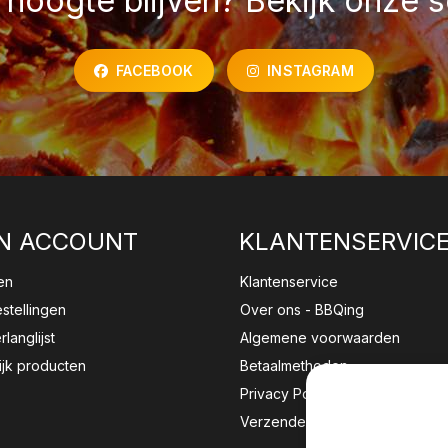
hoogte blijven? Bekijk onze s
FACEBOOK
INSTAGRAM
N ACCOUNT
KLANTENSERVIC
en
Klantenservice
estellingen
Over ons - BBQing
rlanglijst
Algemene voorwaarden
ijk producten
Betaalmethoden
Privacy Policy
Verzenden & retourneren