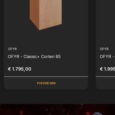
OFYR
OFYR
OFYR - Classic+ Corten 85
OFYR - 
€ 1.795,00
€ 1.99
TOEVOEGEN