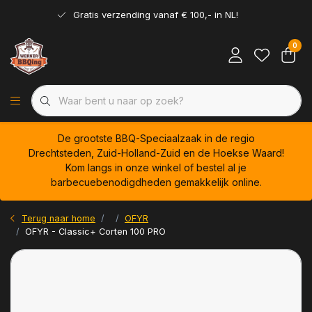
Gratis verzending vanaf € 100,- in NL!
0
De grootste BBQ-Speciaalzaak in de regio
Drechtsteden, Zuid-Holland-Zuid en de Hoekse Waard!
Kom langs in onze winkel of bestel al je
barbecuebenodigdheden gemakkelijk online.
Terug naar home
OFYR
OFYR - Classic+ Corten 100 PRO