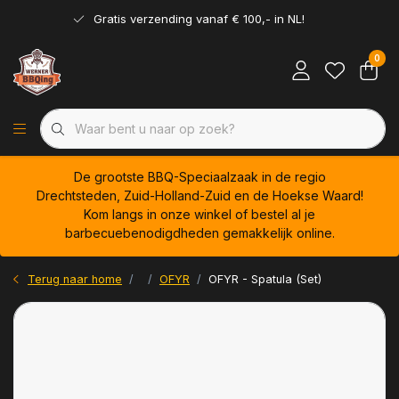
Gratis verzending vanaf € 100,- in NL!
0
De grootste BBQ-Speciaalzaak in de regio
Drechtsteden, Zuid-Holland-Zuid en de Hoekse Waard!
Kom langs in onze winkel of bestel al je
barbecuebenodigdheden gemakkelijk online.
Terug naar home
OFYR
OFYR - Spatula (Set)