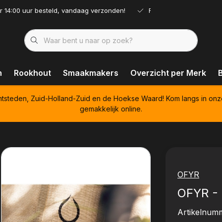
r 14:00 uur besteld, vandaag verzonden!
Ruim assortiment!
n
Rookhout
Smaakmakers
Overzicht per Merk
htsteden, Zuid-Holland-Zuid en de Hoekse Waard! Kom langs in onz
gemakkelijk online.
OFYR
OFYR - 
Artikelnum