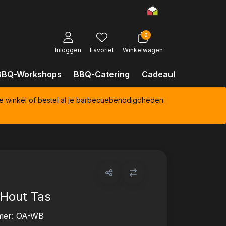
0
Inloggen
Favoriet
Winkelwagen
BBQ-Workshops
BBQ-Catering
Cadeaubonnen
Kl
e winkel of bestel al je barbecuebenodigdheden
Hout Tas
mer:
OA-WB