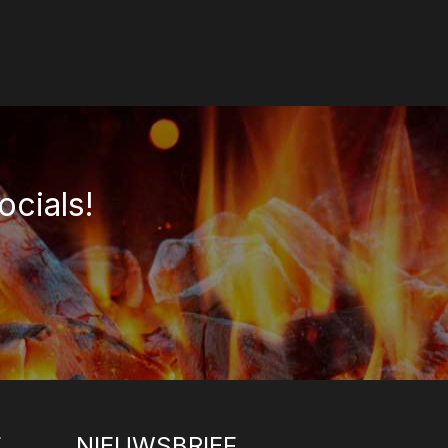
ocials!
E
NIEUWSBRIEF