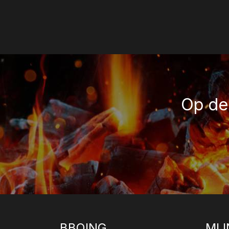
Op de 
BBQING
MIJ