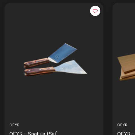
OFYR
OFYR
OFYR - Spatula (Set)
OFYR -