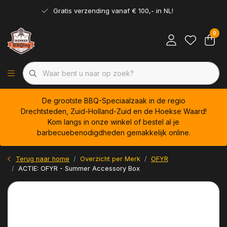
Gratis verzending vanaf € 100,- in NL!
0
De grootste BBQ-Speciaalzaak in de regio
Drechtsteden, Zuid-Holland-Zuid en de Hoekse Waard!
Kom langs in onze winkel of bestel al je
barbecuebenodigdheden gemakkelijk online.
Terug naar home
Overzicht per Merk
OFYR
ACTIE: OFYR - Summer Accessory Box