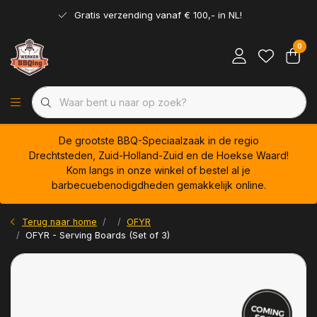
Gratis verzending vanaf € 100,- in NL!
0
De grootste BBQ-Speciaalzaak in de regio
Drechtsteden, Zuid-Holland-Zuid en de Hoekse Waard!
Kom langs in onze winkel of bestel al je
barbecuebenodigdheden gemakkelijk online.
Terug naar home
OFYR
OFYR - Serving Boards (Set of 3)