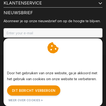
KLANTENSERVICE
NIEUWSBRIEF
Abonneer je op onze nieuwsbrief om op de hoogte te blijven.
ABONNEER
Wij slaan cookies op om
onze website te verbeteren.
Door het gebruiken van onze website, ga je akkoord met
het gebruik van cookies om onze website te verbeteren.
Algemene voorwaarden
|
Disclaimer
|
Privacy Policy
|
DIT BERICHT VERBERGEN
Sitemap
|
RSS Feed
MEER OVER COOKIES »
© Copyright 2026 - BBQing | Realisatie
InStijl Media