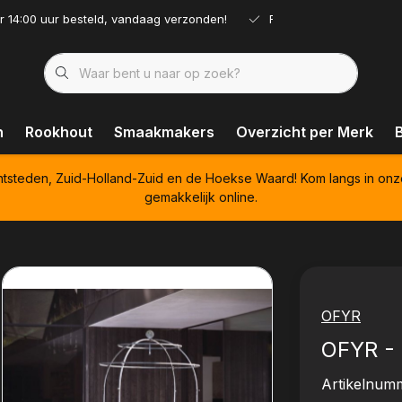
r 14:00 uur besteld, vandaag verzonden!
Ruim assortiment!
n
Rookhout
Smaakmakers
Overzicht per Merk
htsteden, Zuid-Holland-Zuid en de Hoekse Waard! Kom langs in onz
gemakkelijk online.
OFYR
OFYR -
Artikelnum