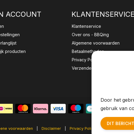
N ACCOUNT
KLANTENSERVIC
en
Klantenservice
estellingen
Over ons - BBQing
rlanglijst
Algemene voorwaarden
ijk producten
Betaalmethoden
Privacy Policy
Verzenden & retourneren
Wij sla
website 
Door het gebru
gebruik van co
DIT BERICH
ene voorwaarden
|
Disclaimer
|
Privacy Policy
|
Sitemap
|
RS