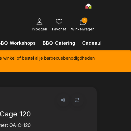
0
Inloggen
Favoriet
Winkelwagen
BBQ-Workshops
BBQ-Catering
Cadeaubonnen
Kl
e winkel of bestel al je barbecuebenodigdheden
 Cage 120
mer:
OA-C-120