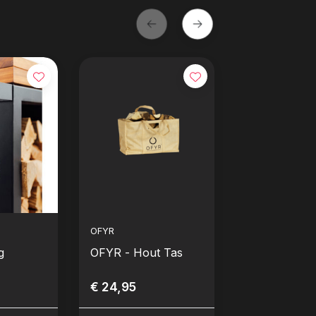
OFYR
OFYR
g
OFYR - Hout Tas
OFYR - Buff
Set (Zwart)
€ 24,95
€ 249,00