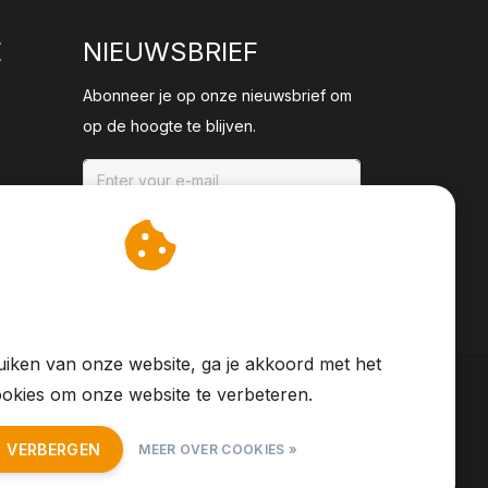
E
NIEUWSBRIEF
Abonneer je op onze nieuwsbrief om
op de hoogte te blijven.
ABONNEER
an cookies op om onze
te verbeteren.
iken van onze website, ga je akkoord met het
okies om onze website te verbeteren.
T VERBERGEN
MEER OVER COOKIES »
S Feed