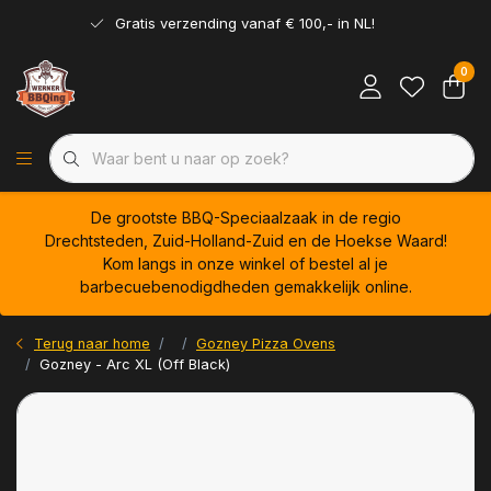
Gratis verzending vanaf € 100,- in NL!
0
De grootste BBQ-Speciaalzaak in de regio
Drechtsteden, Zuid-Holland-Zuid en de Hoekse Waard!
Kom langs in onze winkel of bestel al je
barbecuebenodigdheden gemakkelijk online.
Terug naar home
Gozney Pizza Ovens
Gozney - Arc XL (Off Black)