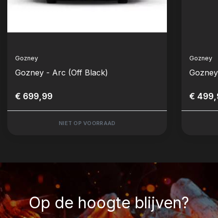
Gozney
Gozney
Gozney - Arc (Off Black)
Gozney 
€ 699,99
€ 499,
NIET OP VOORRAAD
Op de hoogte blijven?