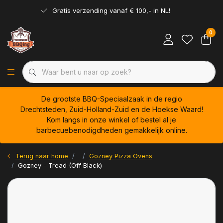
Gratis verzending vanaf € 100,- in NL!
0
De grootste BBQ-Speciaalzaak in de regio
Drechtsteden, Zuid-Holland-Zuid en de Hoekse Waard!
Kom langs in onze winkel of bestel al je
barbecuebenodigdheden gemakkelijk online.
Terug naar home
Gozney Pizza Ovens
Gozney - Tread (Off Black)