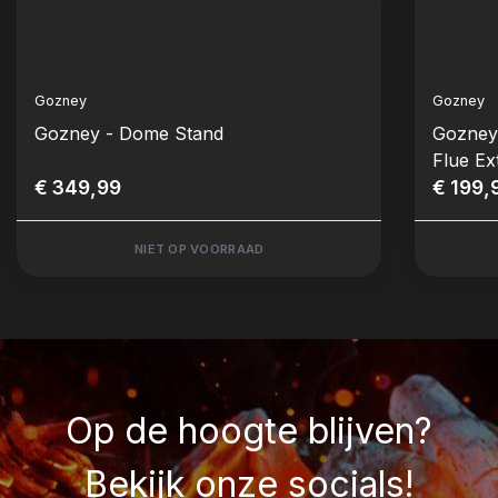
Gozney
Gozney
Gozney - Dome Stand
Gozney
Flue Ex
€ 349,99
€ 199,
NIET OP VOORRAAD
Op de hoogte blijven?
Bekijk onze socials!