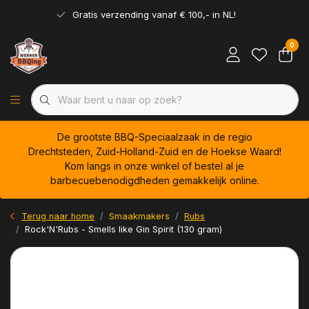
Gratis verzending vanaf € 100,- in NL!
0
De grootste BBQ-Speciaalzaak in de regio
Drechtsteden, Zuid-Holland-Zuid en de Hoekse Waard!
Kom langs in onze winkel of bestel al je
barbecuebenodigdheden gemakkelijk online.
Terug naar home
Smaakmakers
Rubs
Rock'N'Rubs - Smells like Gin Spirit (130 gram)