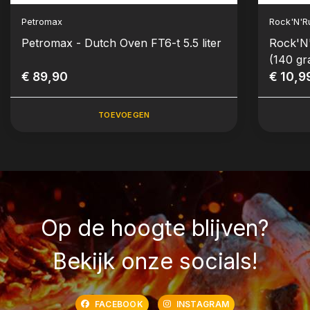
Petromax
Rock'N'R
Petromax - Dutch Oven FT6-t 5.5 liter
Rock'N
(140 g
€ 89,90
€ 10,9
TOEVOEGEN
Op de hoogte blijven?
Bekijk onze socials!
FACEBOOK
INSTAGRAM