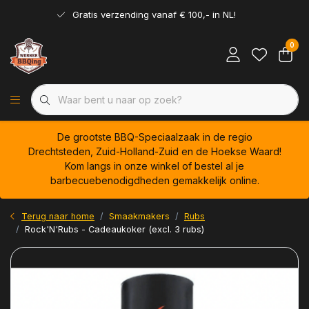
Gratis verzending vanaf € 100,- in NL!
0
De grootste BBQ-Speciaalzaak in de regio
Drechtsteden, Zuid-Holland-Zuid en de Hoekse Waard!
Kom langs in onze winkel of bestel al je
barbecuebenodigdheden gemakkelijk online.
Terug naar home
Smaakmakers
Rubs
Rock'N'Rubs - Cadeaukoker (excl. 3 rubs)