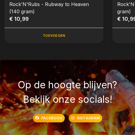
Rock'N'Rubs - Rubway to Heaven
Rock'N
(140 gram)
gram)
€ 10,99
€ 10,9
TOEVOEGEN
Op de hoogte blijven?
Bekijk onze socials!
FACEBOOK
INSTAGRAM