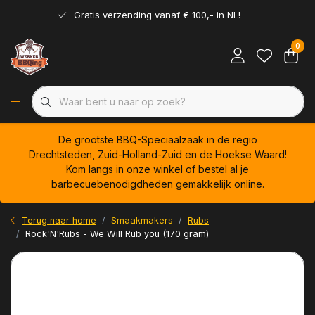
Gratis verzending vanaf € 100,- in NL!
0
De grootste BBQ-Speciaalzaak in de regio
Drechtsteden, Zuid-Holland-Zuid en de Hoekse Waard!
Kom langs in onze winkel of bestel al je
barbecuebenodigdheden gemakkelijk online.
Terug naar home
Smaakmakers
Rubs
Rock'N'Rubs - We Will Rub you (170 gram)