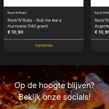
Rock'N'Rubs
Rock'N'R
Rock'N'Rubs - Rub me like a
Rock'N
Hurricane (140 gram)
Argenti
€ 10,90
€ 10,9
TOEVOEGEN
Op de hoogte blijven?
Bekijk onze socials!