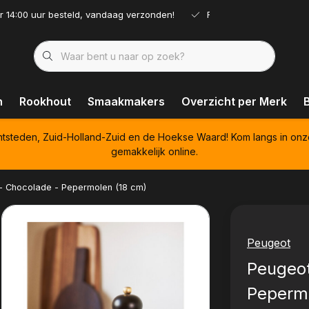
r 14:00 uur besteld, vandaag verzonden!
Ruim assortiment!
n
Rookhout
Smaakmakers
Overzicht per Merk
htsteden, Zuid-Holland-Zuid en de Hoekse Waard! Kom langs in onz
gemakkelijk online.
 - Chocolade - Pepermolen (18 cm)
Peugeot
Peugeot
Pepermo