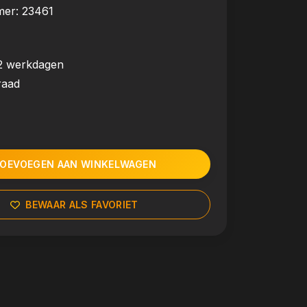
mer:
23461
2 werkdagen
raad
OEVOEGEN AAN WINKELWAGEN
BEWAAR ALS FAVORIET