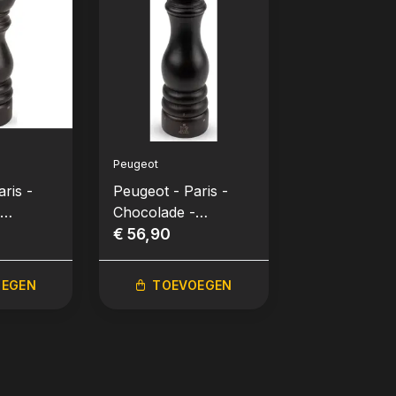
Peugeot
Peugeot
ris -
Peugeot - Paris -
Peugeot - Pa
Chocolade -
Chocolade -
18 cm)
Zoutmolen (22 cm)
€ 56,90
Zoutmolen (
€ 69,90
OEGEN
TOEVOEGEN
TOEVO