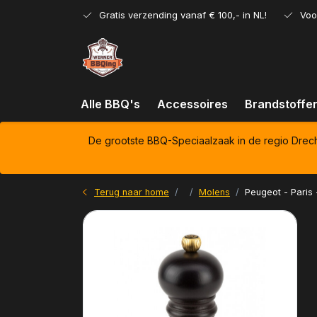
Gratis verzending vanaf € 100,- in NL!
Voo
Alle BBQ's
Accessoires
Brandstoffe
De grootste BBQ-Speciaalzaak in de regio Drec
Terug naar home
Molens
Peugeot - Paris