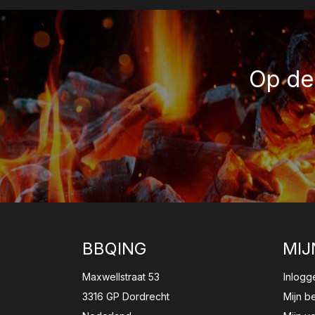
Op de 
BBQING
MIJ
Maxwellstraat 53
Inlogg
3316 GP Dordrecht
Mijn b