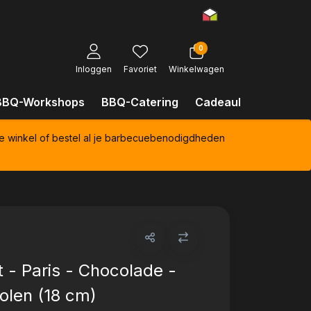
0
Inloggen
Favoriet
Winkelwagen
BBQ-Workshops
BBQ-Catering
Cadeaubonnen
Kl
e winkel of bestel al je barbecuebenodigdheden
 - Paris - Chocolade -
len (18 cm)