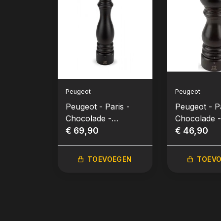
Peugeot
Peugeot
Peugeot - Paris -
Peugeot - Pa
Chocolade -
Chocolade -
Pepermolen (30 cm)
€ 69,90
Zoutmolen (
€ 46,90
TOEVOEGEN
TOEV