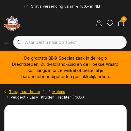
Gratis verzending vanaf € 100,- in NL!
0
De grootste BBQ-Speciaalzaak in de regio
Drechtsteden, Zuid-Holland-Zuid en de Hoekse Waard!
Kom langs in onze winkel of bestel al je
barbecuebenodigdheden gemakkelijk online.
Terug naar home
Molens
Peugeot - Easy -Kruiden Trechter (INOX)