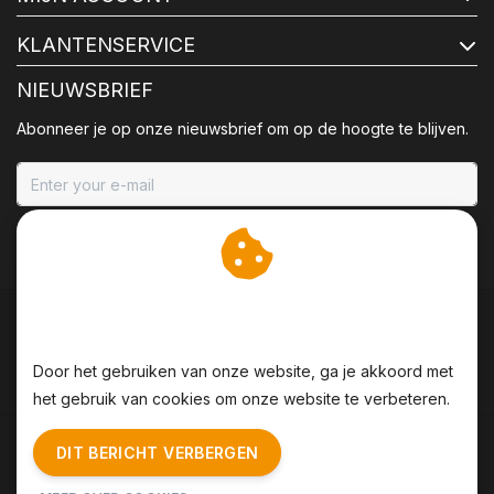
KLANTENSERVICE
NIEUWSBRIEF
Abonneer je op onze nieuwsbrief om op de hoogte te blijven.
ABONNEER
Wij slaan cookies op om
onze website te verbeteren.
Door het gebruiken van onze website, ga je akkoord met
het gebruik van cookies om onze website te verbeteren.
Algemene voorwaarden
|
Disclaimer
|
Privacy Policy
|
DIT BERICHT VERBERGEN
Sitemap
|
RSS Feed