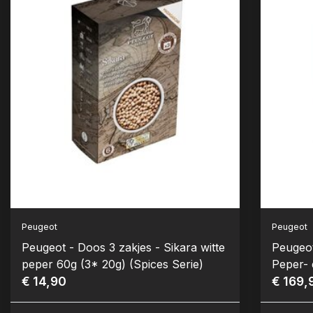
Peugeot
Peugeot
Peugeot - Doos 3 zakjes - Sikara witte
Peugeot
peper 60g (3* 20g) (Spices Serie)
Peper- 
€ 14,90
15 cm)
€ 169,