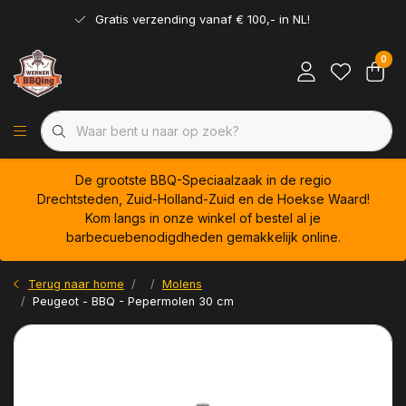
Gratis verzending vanaf € 100,- in NL!
0
De grootste BBQ-Speciaalzaak in de regio
Drechtsteden, Zuid-Holland-Zuid en de Hoekse Waard!
Kom langs in onze winkel of bestel al je
barbecuebenodigdheden gemakkelijk online.
Terug naar home
Molens
Peugeot - BBQ - Pepermolen 30 cm