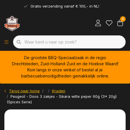
Gratis verzending vanaf € 100,- in NL!
0
De grootste BBQ-Speciaalzaak in de regio
Drechtsteden, Zuid-Holland-Zuid en de Hoekse Waard!
Kom langs in onze winkel of bestel al je
barbecuebenodigdheden gemakkelijk online.
Terug naar home
Kruiden
Peugeot - Doos 3 zakjes - Sikara witte peper 60g (3* 20g)
(Spices Serie)