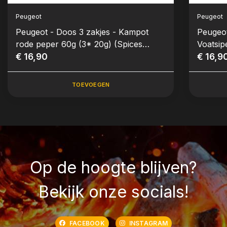
Peugeot
Peugeot
Peugeot - Doos 3 zakjes - Kampot
Peugeot
rode peper 60g (3* 20g) (Spices
Voatsip
Serie)
€ 16,90
20g) (S
€ 16,9
TOEVOEGEN
Op de hoogte blijven?
Bekijk onze socials!
FACEBOOK
INSTAGRAM