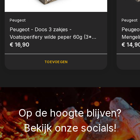
Peugeot
Peugeot
Peugeot - Doos 3 zakjes -
Peugeot
Voatsiperifery wilde peper 60g (3*
Mengeli
20g) (Spices Serie)
€ 16,90
€ 14,9
TOEVOEGEN
Op de hoogte blijven?
Bekijk onze socials!