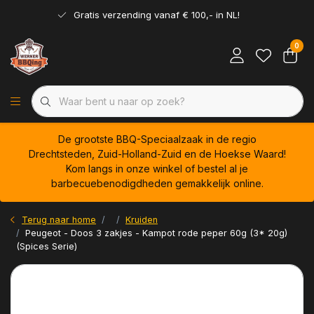
Gratis verzending vanaf € 100,- in NL!
0
De grootste BBQ-Speciaalzaak in de regio
Drechtsteden, Zuid-Holland-Zuid en de Hoekse Waard!
Kom langs in onze winkel of bestel al je
barbecuebenodigdheden gemakkelijk online.
Terug naar home
Kruiden
Peugeot - Doos 3 zakjes - Kampot rode peper 60g (3* 20g)
(Spices Serie)