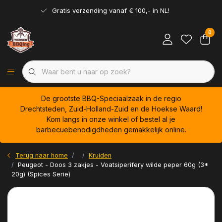
Gratis verzending vanaf € 100,- in NL!
0
De grootste BBQ-Speciaalzaak in de regio
Drechtsteden, Zuid-Holland-Zuid en de Hoekse Waard!
Kom langs in onze winkel of bestel al je
barbecuebenodigdheden gemakkelijk online.
Terug naar home
Kruiden
Peugeot - Doos 3 zakjes - Voatsiperifery wilde peper 60g (3*
20g) (Spices Serie)