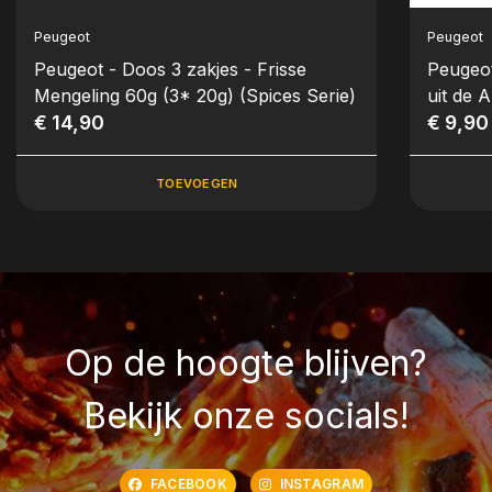
Peugeot
Peugeot
Peugeot - Doos 3 zakjes - Frisse
Peugeot
Mengeling 60g (3* 20g) (Spices Serie)
uit de 
€ 14,90
Serie)
€ 9,90
TOEVOEGEN
Op de hoogte blijven?
Bekijk onze socials!
FACEBOOK
INSTAGRAM