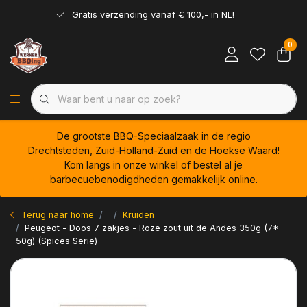
Gratis verzending vanaf € 100,- in NL!
0
De grootste BBQ-Speciaalzaak in de regio
Drechtsteden, Zuid-Holland-Zuid en de Hoekse Waard!
Kom langs in onze winkel of bestel al je
barbecuebenodigdheden gemakkelijk online.
Terug naar home
Kruiden
Peugeot - Doos 7 zakjes - Roze zout uit de Andes 350g (7*
50g) (Spices Serie)