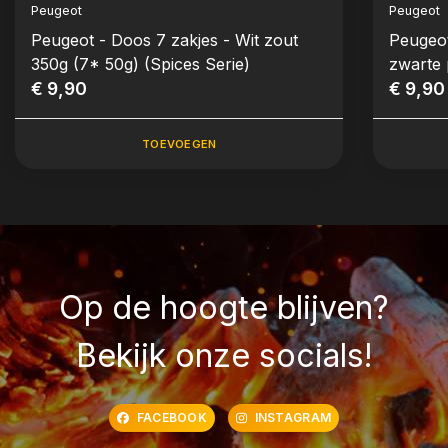
Peugeot
Peugeot
Peugeot - Doos 7 zakjes - Wit zout
Peugeot
350g (7* 50g) (Spices Serie)
zwarte 
€ 9,90
Serie)
€ 9,90
TOEVOEGEN
Op de hoogte blijven?
Bekijk onze socials!
FACEBOOK
INSTAGRAM