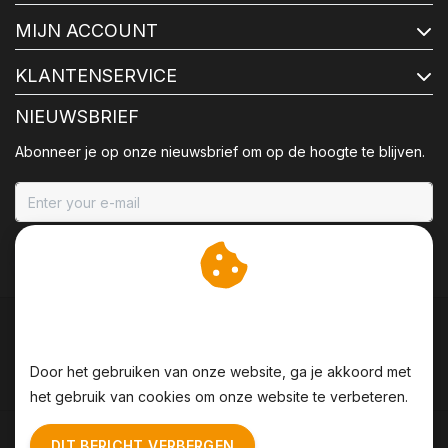
MIJN ACCOUNT
KLANTENSERVICE
NIEUWSBRIEF
Abonneer je op onze nieuwsbrief om op de hoogte te blijven.
ABONNEER
Wij slaan cookies op om
onze website te verbeteren.
Door het gebruiken van onze website, ga je akkoord met
het gebruik van cookies om onze website te verbeteren.
Algemene voorwaarden
|
Disclaimer
|
Privacy Policy
|
DIT BERICHT VERBERGEN