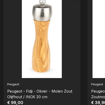
Peugeot
Peugeot
Peugeot - Fidji - Olivier - Molen Zout
Peugeot
Olijfhout / INOX 20 cm
Zoutmo
€ 99,00
€ 39,9