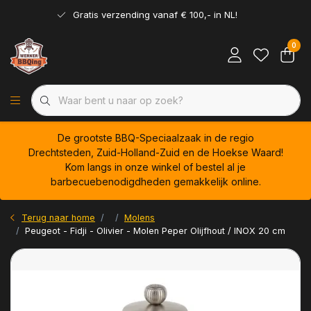
Gratis verzending vanaf € 100,- in NL!
0
De grootste BBQ-Speciaalzaak in de regio
Drechtsteden, Zuid-Holland-Zuid en de Hoekse Waard!
Kom langs in onze winkel of bestel al je
barbecuebenodigdheden gemakkelijk online.
Terug naar home
Molens
Peugeot - Fidji - Olivier - Molen Peper Olijfhout / INOX 20 cm