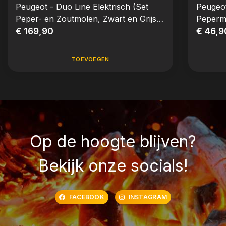
Peugeot - Duo Line Elektrisch (Set
Peugeot
Peper- en Zoutmolen, Zwart en Grijs,
Peperm
15 cm)
€ 169,90
€ 46,9
TOEVOEGEN
Op de hoogte blijven?
Bekijk onze socials!
FACEBOOK
INSTAGRAM