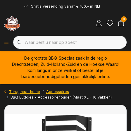
Gratis verzending vanaf € 100,- in NL!
0
De grootste BBQ-Speciaalzaak in de regio
Drechtsteden, Zuid-Holland-Zuid en de Hoekse Waard!
Kom langs in onze winkel of bestel al je
barbecuebenodigdheden gemakkelijk online.
Terug naar home
Accessoires
BBQ Buddies - Accessoirehouder (Maat XL - 10 vakken)