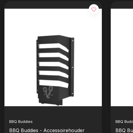
BBQ Buddies
BBQ Budd
BBQ Buddies - Accessoirehouder
BBQ Bu