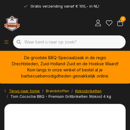
Gratis verzending vanaf € 100,- in NL!
0
De grootste BBQ-Speciaalzaak in de regio
Drechtsteden, Zuid-Holland-Zuid en de Hoekse Waard!
Kom langs in onze winkel of bestel al je
barbecuebenodigdheden gemakkelijk online.
Terug naar home
Brandstoffen
Kokosbriketten
Tom Cococha BBQ - Premium Grillbriketten (Kokos) 4 kg