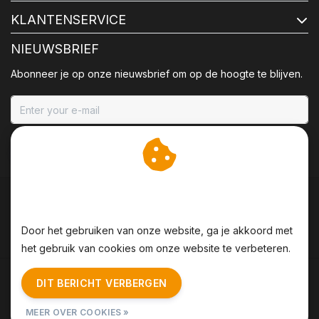
KLANTENSERVICE
NIEUWSBRIEF
Abonneer je op onze nieuwsbrief om op de hoogte te blijven.
ABONNEER
Wij slaan cookies op om
onze website te verbeteren.
Door het gebruiken van onze website, ga je akkoord met
het gebruik van cookies om onze website te verbeteren.
Algemene voorwaarden
|
Disclaimer
|
Privacy Policy
|
DIT BERICHT VERBERGEN
Sitemap
|
RSS Feed
MEER OVER COOKIES »