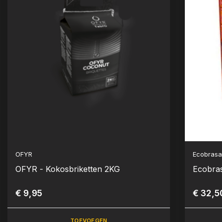
OFYR
Ecobras
OFYR - Kokosbriketten 2KG
Ecobras
€ 9,95
€ 32,5
TOEVOEGEN