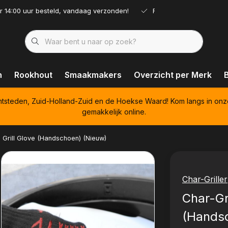
r 14:00 uur besteld, vandaag verzonden!
Ruim assortiment!
n
Rookhout
Smaakmakers
Overzicht per Merk
htsteden, Zuid-Holland-Zuid en de Hoekse Waard! Kom langs in onz
gemakkelijk online.
- Grill Glove (Handschoen) (Nieuw)
Char-Griller
Char-Gri
(Hands