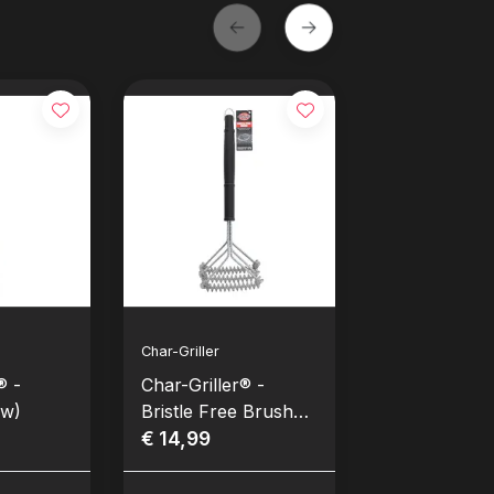
Char-Griller
Char-Griller
® -
Char-Griller® -
Char-Griller®
uw)
Bristle Free Brush
Large Cut Sp
(Nieuw)
€ 14,99
(Nieuw)
€ 11,99