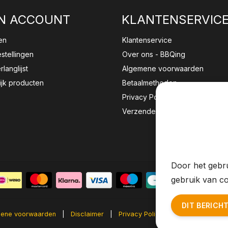
N ACCOUNT
KLANTENSERVIC
en
Klantenservice
estellingen
Over ons - BBQing
rlanglijst
Algemene voorwaarden
ijk producten
Betaalmethoden
Privacy Policy
Verzenden & retourneren
Wij sla
website 
Door het gebru
gebruik van co
DIT BERICH
ene voorwaarden
|
Disclaimer
|
Privacy Policy
|
Sitemap
|
RS