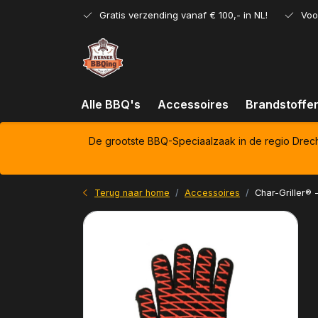
Gratis verzending vanaf € 100,- in NL!
Voo
Alle BBQ's
Accessoires
Brandstoffe
De grootste BBQ-Speciaalzaak in de regio Drec
Terug naar home
Accessoires
Char-Griller® 