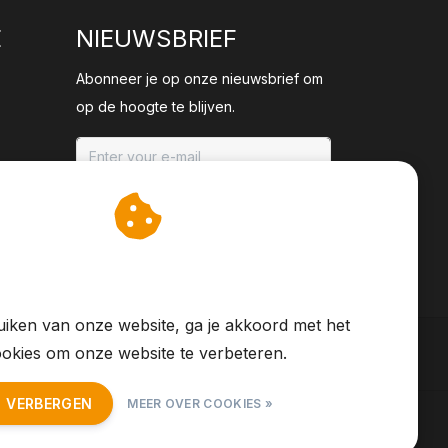
E
NIEUWSBRIEF
Abonneer je op onze nieuwsbrief om
op de hoogte te blijven.
ABONNEER
an cookies op om onze
te verbeteren.
iken van onze website, ga je akkoord met het
okies om onze website te verbeteren.
T VERBERGEN
MEER OVER COOKIES »
S Feed