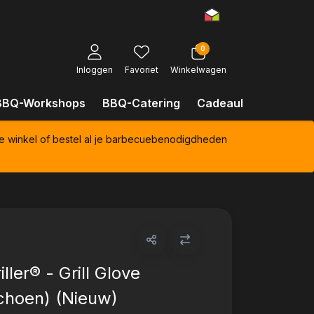
0
Inloggen
Favoriet
Winkelwagen
BBQ-Workshops
BBQ-Catering
Cadeaubonnen
Kl
e winkel of bestel al je barbecuebenodigdheden
ller® - Grill Glove
choen) (Nieuw)